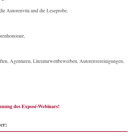
die Autorenvita und die Leseprobe,
orenhonorare,
iften, Agenturen, Literaturwettbewerben, Autorenvereinigungen,
chnung des Exposé-Webinars!
er: