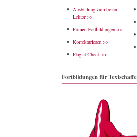
Ausbildung zum freien
Lektor >>
Firmen-Fortbildungen >>
Kor­rek­tur­le­sen >>
Pla­gi­at-Check >>
Fortbildungen für Textschaff