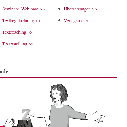
Seminare, Webinare >>
Über­setz­un­gen >>
Text­begut­ach­tung >>
Verlagssuche
Text­coa­ching >>
Text­er­stel­lung >>
ende