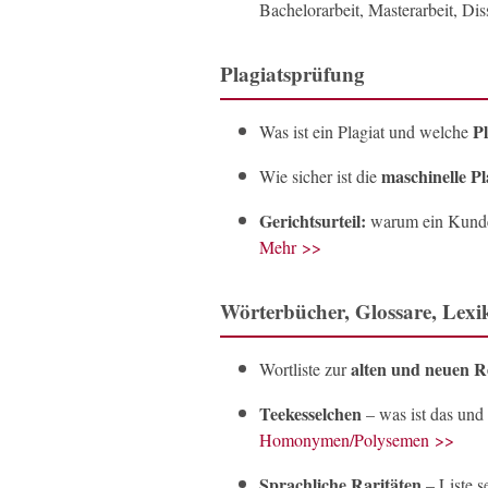
Bachelorarbeit, Masterarbeit, Dis
Plagiatsprüfung
Pl
Was ist ein Plagiat und welche
maschinelle P
Wie sicher ist die
Gerichtsurteil:
warum ein Kun
Mehr >>
Wörterbücher, Glossare, Lexi
alten und neuen R
Wortliste zur
Teekesselchen
– was ist das und
Homonymen/Polysemen >>
Sprachliche Raritäten
– Liste s