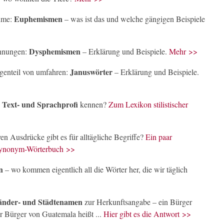
Euphemismen
lume:
– was ist das und welche gängigen Beispiele
Dysphemismen
hnungen:
– Erklärung und Beispiele.
Mehr >>
Januswörter
genteil von umfahren:
– Erklärung und Beispiele.
Text- und Sprachprofi
s
kennen?
Zum Lexikon stilistischer
ven Ausdrücke gibt es für alltägliche Begriffe?
Ein paar
 Synonym-Wörterbuch >>
n
– wo kommen eigentlich all die Wörter her, die wir täglich
änder- und Städtenamen
zur Herkunftsangabe – ein Bürger
r Bürger von Guatemala heißt ...
Hier gibt es die Antwort >>