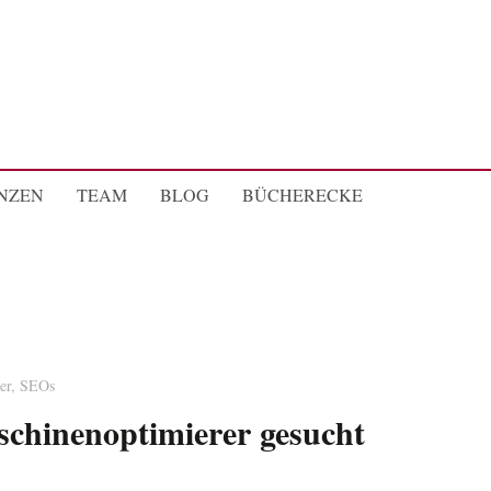
NZEN
TEAM
BLOG
BÜCHERECKE
er, SEOs
chinenoptimierer gesucht