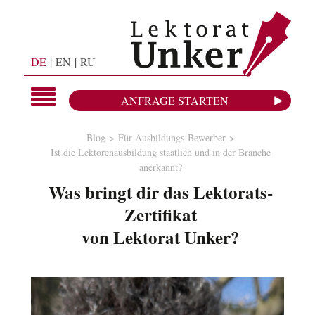
DE
EN
RU
ANFRAGE STARTEN
Blog
Für Ausbildungs-Bewerber
Ist die Lektorenausbildung staatlich und in der Branche
anerkannt?
Was bringt dir das Lektorats-
Zertifikat
von Lektorat Unker?