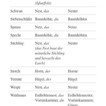
(Iglueffekt)
Schwan
Nest,
das
Nester
Siebenschläfer
Baumhöhle,
die
Baumhöhlen
Spinne
Netz,
das
Netze
Specht
Baumhöhle,
die
Baumhöhlen
Stichling
Nest,
das
Nester
(das Nest baut der
männliche Stichling
und bewacht den
Laich)
Storch
Horst,
der
Horste
Termite
Hügel,
der
Hügel
Wespe
Nest,
das
Nester
Waldmaus
Erdhöhlennest,
das
Erdhöhlennester;
Vorratskammer,
die
Vorratskammern;
Gänge