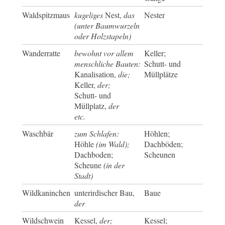
Waldspitzmaus
kugeliges
Nest,
das
Nester
(unter Baumwurzeln
oder Holzstapeln)
Wanderratte
bewohnt vor allem
Keller;
menschliche Bauten:
Schutt- und
Kanalisation,
die;
Müllplätze
Keller,
der;
Schutt- und
Müllplatz,
der
etc.
Waschbär
zum Schlafen:
Höhlen;
Höhle
(im Wald);
Dachböden;
Dachboden;
Scheunen
Scheune
(in der
Stadt)
Wildkaninchen
unterirdischer Bau,
Baue
der
Wildschwein
Kessel,
der;
Kessel;