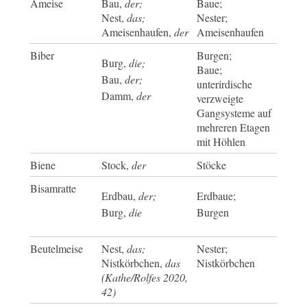
Ameise
Bau,
der;
Baue;
Nest,
das;
Nester;
Ameisenhaufen,
der
Ameisenhaufen
Biber
Burgen;
Burg,
die;
Baue;
Bau,
der;
unterirdische
Damm,
der
verzweigte
Gangsysteme auf
mehreren Etagen
mit Höhlen
Biene
Stock,
der
Stöcke
Bisamratte
Erdbau,
der;
Erdbaue;
Burg,
die
Burgen
Beutelmeise
Nest,
das;
Nester;
Nistkörbchen,
das
Nistkörbchen
(Kathe/Rolfes 2020,
42)