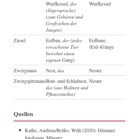
Wurfkessel,
der
Wurfkessel
(Jägersprache)
(zum Gebären und
Großziehen der
Jungen)
Ziesel
Erdbau,
der (jedes
Erdbaue,
erwachsene Tier
(Erd-)Gänge
bewohnt einen
eigenen
Gang)
Zwergmaus
Nest,
das
Nester
Zwergspitzmaus
Brut- und Schlafnest,
Nester
das (aus Halmen und
Pflanzenteilen)
Quellen
Kathe, Andreas/Rolfes, Willi (2020): Dümmer.
fotoforum, Münster