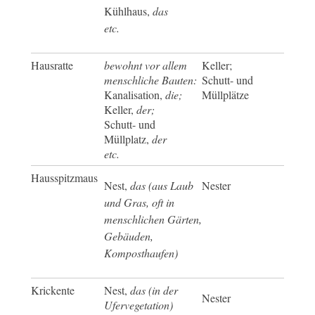
Kühlhaus,
das
etc.
Hausratte
bewohnt vor allem
Keller;
menschliche Bauten:
Schutt- und
Kanalisation,
die;
Müllplätze
Keller,
der;
Schutt- und
Müllplatz,
der
etc.
Hausspitzmaus
Nest,
das (aus Laub
Nester
und Gras, oft in
menschlichen Gärten,
Gebäuden,
Komposthaufen)
Krickente
Nest,
das (in der
Nester
Ufervegetation)