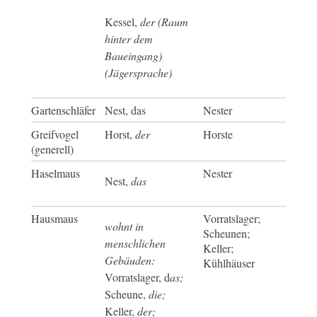
Kessel,
der (Raum
hinter dem
Baueingang)
(Jägersprache)
Gartenschläfer
Nest, das
Nester
Greifvogel
Horst,
der
Horste
(generell)
Haselmaus
Nester
Nest,
das
Hausmaus
Vorratslager;
wohnt in
Scheunen;
menschlichen
Keller;
Gebäuden:
Kühlhäuser
Vorratslager, d
as;
Scheune,
die;
Keller,
der;