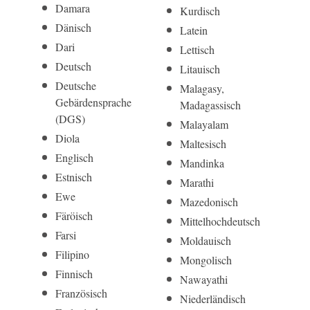
Damara
Kurdisch
Dänisch
Latein
Dari
Lettisch
Deutsch
Litauisch
Deutsche
Malagasy,
Gebärdensprache
Madagassisch
(DGS)
Malayalam
Diola
Maltesisch
Englisch
Mandinka
Estnisch
Marathi
Ewe
Mazedonisch
Färöisch
Mittelhochdeutsch
Farsi
Moldauisch
Filipino
Mongolisch
Finnisch
Nawayathi
Französisch
Niederländisch