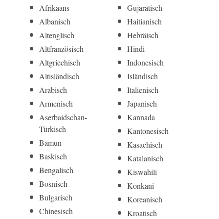
Afrikaans
Gujaratisch
Albanisch
Haitianisch
Altenglisch
Hebräisch
Altfranzösisch
Hindi
Altgriechisch
Indonesisch
Altisländisch
Isländisch
Arabisch
Italienisch
Armenisch
Japanisch
Aserbaidschan-
Kannada
Türkisch
Kantonesisch
Bamun
Kasachisch
Baskisch
Katalanisch
Bengalisch
Kiswahili
Bosnisch
Konkani
Bulgarisch
Koreanisch
Chinesisch
Kroatisch