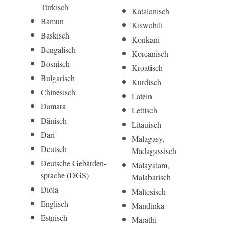
Türkisch
Katalanisch
Bamun
Kiswahili
Baskisch
Konkani
Bengalisch
Koreanisch
Bosnisch
Kroatisch
Bulgarisch
Kurdisch
Chinesisch
Latein
Damara
Lettisch
Dänisch
Litauisch
Dari
Malagasy,
Deutsch
Madagassisch
Deut­sche Gebär­den­
Malayalam,
sprache (DGS)
Malabarisch
Diola
Maltesisch
Englisch
Mandinka
Estnisch
Marathi