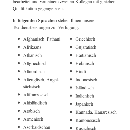
bearbeitet und von einem zweiten Kollegen mit gleicher
Qualifikation gegengelesen.
folgenden Sprachen
In
stehen Ihnen unsere
Textdienstleistungen zur Verfügung.
Afghanisch, Pathani
Griechisch
Afrikaans
Gujaratisch
Albanisch
Haitianisch
Altgriechisch
Hebräisch
Altnordisch
Hindi
Alt­englisch, Angel­
Indonesisch
sächsisch
Isländisch
Alt­französisch
Italienisch
Alt­isländisch
Japanisch
Arabisch
Kannada, Kanaresisch
Armenisch
Kantonesisch
Aserbai­dschan-
Kasachisch