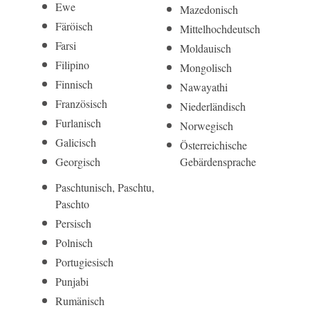
Ewe
Mazedonisch
Färöisch
Mittelhoch­deutsch
Farsi
Moldauisch
Filipino
Mongolisch
Finnisch
Nawayathi
Französisch
Niederländisch
Furlanisch
Norwegisch
Galicisch
Öster­reichi­sche
Georgisch
Gebärden­sprache
Paschtunisch, Paschtu,
Paschto
Persisch
Polnisch
Portugiesisch
Punjabi
Rumänisch