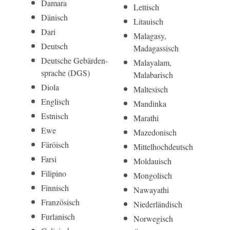
Damara
Lettisch
Dänisch
Litauisch
Dari
Malagasy,
Deutsch
Madagassisch
Deut­sche Gebär­den­
Malayalam,
sprache (DGS)
Malabarisch
Diola
Maltesisch
Englisch
Mandinka
Estnisch
Marathi
Ewe
Mazedonisch
Färöisch
Mittelhoch­deutsch
Farsi
Moldauisch
Filipino
Mongolisch
Finnisch
Nawayathi
Französisch
Niederländisch
Furlanisch
Norwegisch