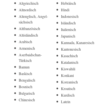
Altgriechisch
Hebräisch
Altnordisch
Hindi
Alt­englisch, Angel­
Indonesisch
sächsisch
Isländisch
Alt­französisch
Italienisch
Alt­isländisch
Japanisch
Arabisch
Kannada, Kanaresisch
Armenisch
Kantonesisch
Aserbai­dschan-
Kasachisch
Türkisch
Katalanisch
Bamun
Kiswahili
Baskisch
Konkani
Bengalisch
Koreanisch
Bosnisch
Kroatisch
Bulgarisch
Kurdisch
Chinesisch
Latein