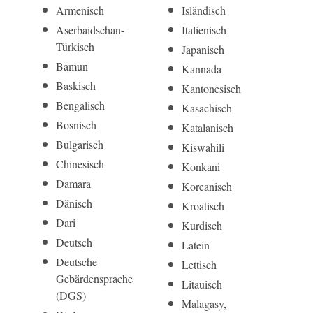
Armenisch
Isländisch
Aserbaidschan-
Italienisch
Türkisch
Japanisch
Bamun
Kannada
Baskisch
Kantonesisch
Bengalisch
Kasachisch
Bosnisch
Katalanisch
Bulgarisch
Kiswahili
Chinesisch
Konkani
Damara
Koreanisch
Dänisch
Kroatisch
Dari
Kurdisch
Deutsch
Latein
Deutsche
Lettisch
Gebärdensprache
Litauisch
(DGS)
Malagasy,