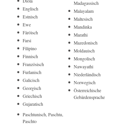
Diola
Madagassisch
Englisch
Malayalam
Estnisch
Maltesisch
Ewe
Mandinka
Färöisch
Marathi
Farsi
Mazedonisch
Filipino
Moldauisch
Finnisch
Mongolisch
Französisch
Nawayathi
Furlanisch
Niederländisch
Galicisch
Norwegisch
Georgisch
Österreichische
Griechisch
Gebärdensprache
Gujaratisch
Paschtunisch, Paschtu,
Paschto