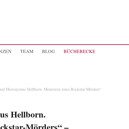
NZEN
TEAM
BLOG
BÜCHERECKE
uel Hieronymus Hellborn. Memoiren eines Rockstar-Mörders“
s Hellborn.
ckstar-Mörders“ –