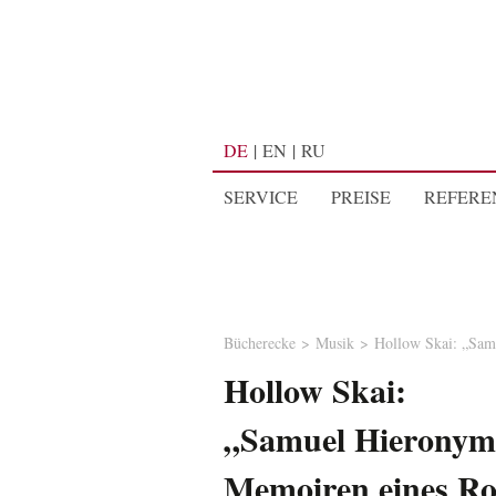
DE
EN
RU
SERVICE
PREISE
REFERE
Bücherecke
Musik
Hollow Skai: „Sam
Hollow Skai:
„Samuel Hieronymu
Memoiren eines Ro