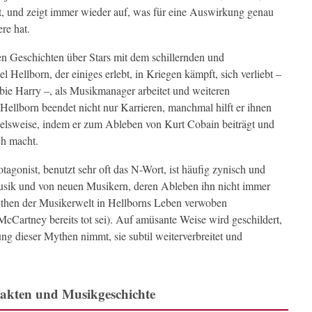
t, und zeigt immer wieder auf, was für eine Auswirkung genau
re hat.
n Geschichten über Stars mit dem schillernden und
ellborn, der einiges erlebt, in Kriegen kämpft, sich verliebt –
bie Harry –, als Musikmanager arbeitet und weiteren
Hellborn beendet nicht nur Karrieren, manchmal hilft er ihnen
pielsweise, indem er zum Ableben von Kurt Cobain beiträgt und
ch macht.
tagonist, benutzt sehr oft das N-Wort, ist häufig zynisch und
 Musik und von neuen Musikern, deren Ableben ihn nicht immer
then der Musikerwelt in Hellborns Leben verwoben
 McCartney bereits tot sei). Auf amüsante Weise wird geschildert,
ung dieser Mythen nimmt, sie subtil weiterverbreitet und
Fakten und Musikgeschichte