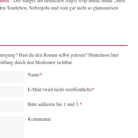
aben“.
Der Sänger der deutschen Angry-Pop-Music-Band „Muff
nden Tourleben, Nebenjobs und vom gar nicht so glamourösen
regung? Hast du den Roman selbst gelesen? Hinterlasse hier
rüfung durch den Moderator sichtbar.
Name
*
E-Mail (wird nicht veröffentlicht)
*
Bitte addieren Sie 1 und 3.
*
Kommentar