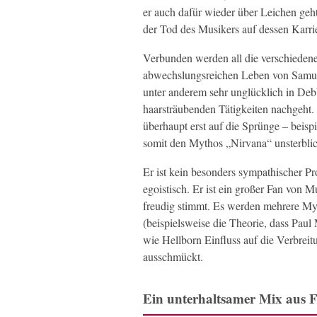
er auch dafür wieder über Leichen geh
der Tod des Musikers auf dessen Karrie
Verbunden werden all die verschiedene
abwechslungsreichen Leben von Samuel H
unter anderem sehr unglücklich in Deb
haarsträubenden Tätigkeiten nachgeht. 
überhaupt erst auf die Sprünge – beis
somit den Mythos „Nirvana“ unsterbli
Er ist kein besonders sympathischer Pro
egoistisch. Er ist ein großer Fan von
freudig stimmt. Es werden mehrere My
(beispielsweise die Theorie, dass Paul
wie Hellborn Einfluss auf die Verbreit
ausschmückt.
Ein unterhaltsamer Mix aus 