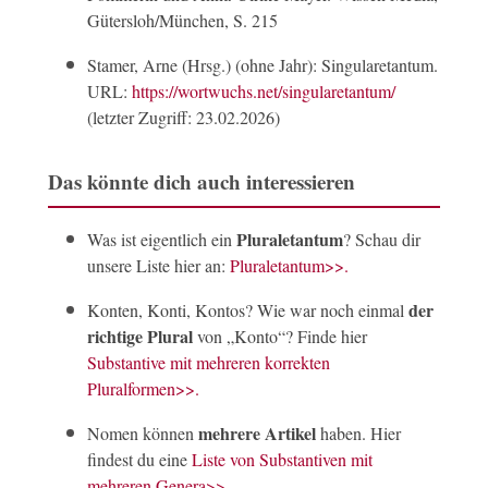
Gütersloh/München, S. 215
Stamer, Arne (Hrsg.) (ohne Jahr): Singularetantum.
URL:
https://wortwuchs.net/singularetantum/
(letzter Zugriff: 23.02.2026)
Das könnte dich auch interessieren
Pluraletantum
Was ist eigentlich ein
? Schau dir
unsere Liste hier an:
Pluraletantum
>>
.
der
Konten, Konti, Kontos? Wie war noch einmal
richtige Plural
von „Konto“? Finde hier
Substantive mit mehreren korrekten
Pluralformen
>>
.
mehrere Artikel
Nomen können
haben. Hier
findest du eine
Liste von Substantiven mit
mehreren Genera
>>
.