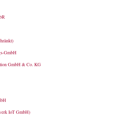
GbR
ränkt)
ngs-GmbH
sation GmbH & Co. KG
mbH
erk IoT GmbH)