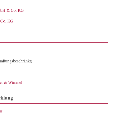
GmbH & Co. KG
Co. KG
aftungsbeschränkt)
ler & Wimmel
cklung
bH