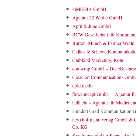
4iMEDIA GmbH
Agentur 22 Werbe GmbH
April & June GmbH
BCW Gesellschaft für Kommuni
Burton, Münch & Partner World 
Callies & Schewe Kommunikat
Clubkind Marketing, Köln
comwrap GmbH – Die eBusiness
Creacion Communications Gmb
dold.media
flowconcept GmbH – Agentur f
helllicht – Agentur für Mediene
Hundert Grad Kommunikation
hey+hoffmann verlag GmbH & Co
Co. KG
Kreativmanufaktur Kreinacke, Ag