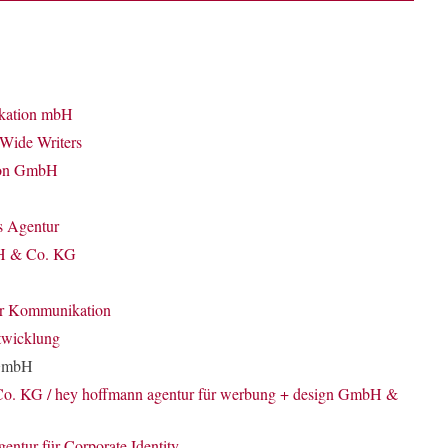
kation mbH
Wide Writers
ion GmbH
 Agentur
H & Co. KG
ür Kommunikation
ntwicklung
 GmbH
. KG / hey hoffmann agentur für werbung + design GmbH &
entur für Corporate Identity