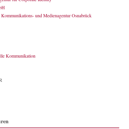
mbH
Kommunikations- und Medienagentur Osnabrück
lle Kommunikation
bR
uren