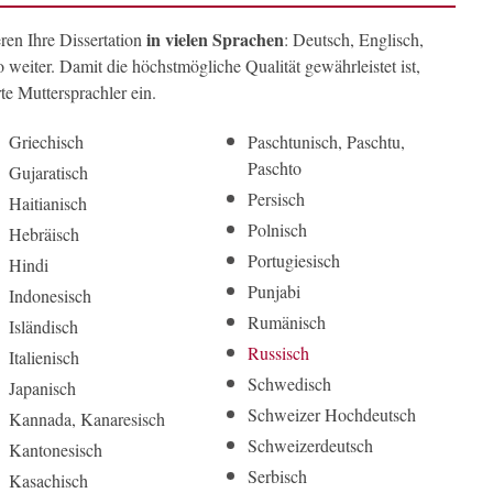
in vielen Sprachen
eren Ihre Dissertation
: Deutsch, Englisch,
 weiter. Damit die höchstmögliche Qualität gewährleistet ist,
rte Muttersprachler ein.
Griechisch
Paschtunisch, Paschtu,
Paschto
Gujaratisch
Persisch
Haitianisch
Polnisch
Hebräisch
Portugiesisch
Hindi
Punjabi
Indonesisch
Rumänisch
Isländisch
Russisch
Italienisch
Schwedisch
Japanisch
Schweizer Hochdeutsch
Kannada, Kanaresisch
Schweizerdeutsch
Kantonesisch
Serbisch
Kasachisch