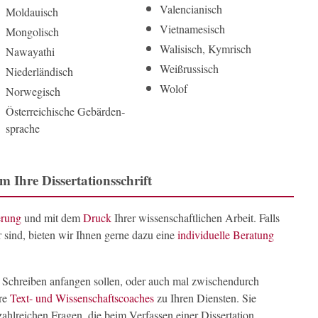
Valencianisch
Moldauisch
Vietnamesisch
Mongolisch
Walisisch, Kymrisch
Nawayathi
Weißrussisch
Niederländisch
Wolof
Norwegisch
Öster­reichi­sche Gebärden­
sprache
 Ihre Dissertationsschrift
erung
und mit dem
Druck
Ihrer wissenschaftlichen Arbeit. Falls
sind, bieten wir Ihnen gerne dazu eine
individuelle Beratung
em Schreiben anfangen sollen, oder auch mal zwischendurch
ere
Text- und Wissenschaftscoaches
zu Ihren Diensten. Sie
zahlreichen Fragen, die beim Verfassen einer Dissertation