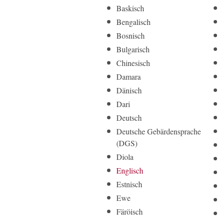
Baskisch
Bengalisch
Bosnisch
Bulgarisch
Chinesisch
Damara
Dänisch
Dari
Deutsch
Deut­sche Gebär­den­sprache
(DGS)
Diola
Englisch
Estnisch
Ewe
Färöisch