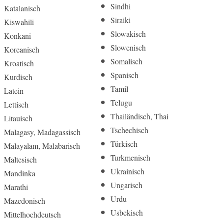
Sindhi
Katalanisch
Siraiki
Kiswahili
Slowakisch
Konkani
Slowenisch
Koreanisch
Somalisch
Kroatisch
Spanisch
Kurdisch
Tamil
Latein
Telugu
Lettisch
Thailändisch, Thai
Litauisch
Tschechisch
Malagasy, Madagassisch
Türkisch
Malayalam, Malabarisch
Turkmenisch
Maltesisch
Ukrainisch
Mandinka
Ungarisch
Marathi
Urdu
Mazedonisch
Usbekisch
Mittelhoch­deutsch