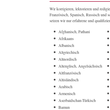
Wir korrigieren, lektorieren und redigi
Französisch, Spanisch, Russisch und so
setzen wir nur erfahrene und qualifizie
Afghanisch, Pathani
Afrikaans
Albanisch
Altgriechisch
Altnordisch
Alt­englisch, Angel­sächsisch
Alt­französisch
Alt­isländisch
Arabisch
Armenisch
Aserbai­dschan-Türkisch
Bamun