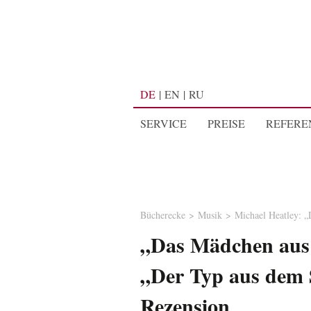
DE
EN
RU
SERVICE
PREISE
REFERE
Bücherecke
Musik
Michael Heatley: 
„Das Mädchen aus
„Der Typ aus dem 
Rezension