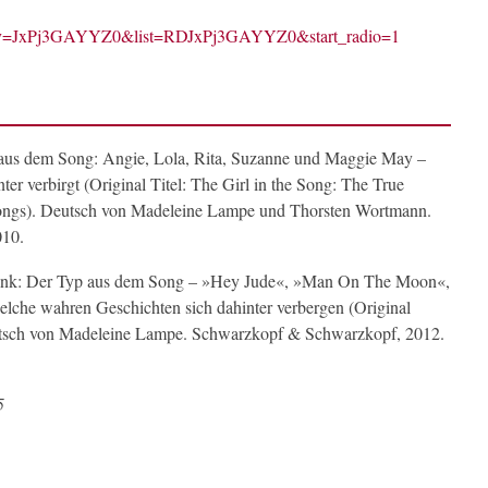
chv=JxPj3GAYYZ0&list=RDJxPj3GAYYZ0&start_radio=1
aus dem Song: Angie, Lola, Rita, Suzanne und Maggie May –
er verbirgt (Original Titel: The Girl in the Song: The True
Songs). Deutsch von Madeleine Lampe und Thorsten Wortmann.
010.
rank: Der Typ aus dem Song – »Hey Jude«, »Man On The Moon«,
che wahren Geschichten sich dahinter verbergen (Original
eutsch von Madeleine Lampe. Schwarzkopf & Schwarzkopf, 2012.
5