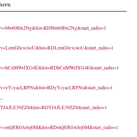
hern
h?v=bbr60I0u2Ng&list=RDbbr60I0u2Ng&start_radio=1
ch?v=LemG0cvc4oU&list=RDLemG0cvc4oU&start_radio=1
tch?v=hCuMWrfXG4E&list=RDhCuMWrfXG4E&start_radio=1
ch?v=yYcyacLRPNs&list=RDyYcyacLRPNs&start_radio=1
k“
ch?TJAfLE39ZZ8&list=RDTJAfLE39ZZ8&start_radio=1
tch?v=mQER0A0ej0M&list=RDmQER0A0ej0M&start_radio=1