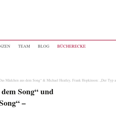
NZEN
TEAM
BLOG
BÜCHERECKE
„Das Mädchen aus dem Song“ & Michael Heatley, Frank Hopkinson: „Der Typ 
 dem Song“ und
Song“ –