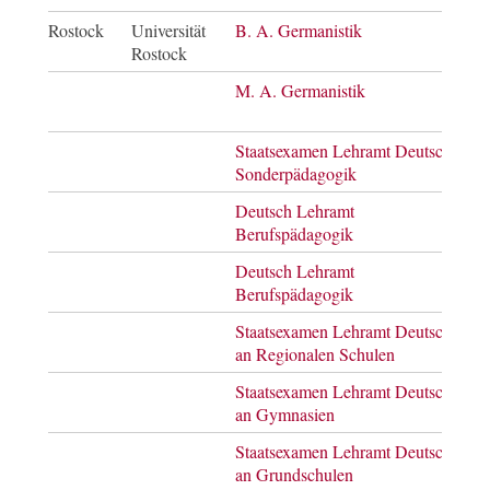
Rostock
Universität
B. A. Germanistik
Bach
Rostock
of A
M. A. Germanistik
Mast
of A
Staatsexamen Lehramt Deutsch
Staa
Sonderpädagogik
Deutsch Lehramt
Bach
Berufspädagogik
of E
Deutsch Lehramt
Mast
Berufspädagogik
of E
Staatsexamen Lehramt Deutsch
Staa
an Regionalen Schulen
Staatsexamen Lehramt Deutsch
Staa
an Gymnasien
Staatsexamen Lehramt Deutsch
Staa
an Grundschulen