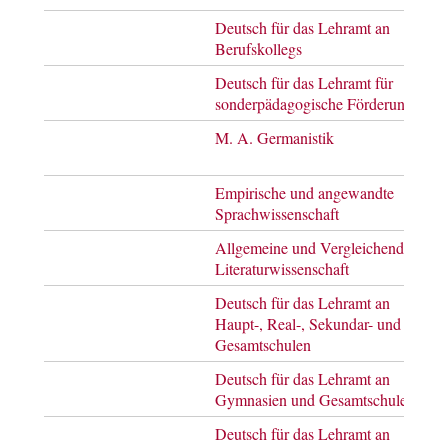
Deutsch für das Lehramt an
Bach
Berufskollegs
of A
Deutsch für das Lehramt für
Bach
sonderpädagogische Förderung
of A
M. A. Germanistik
Mast
of A
Empirische und angewandte
Mast
Sprachwissenschaft
of A
Allgemeine und Vergleichende
Mast
Literaturwissenschaft
of A
Deutsch für das Lehramt an
Mast
Haupt-, Real-, Sekundar- und
of E
Gesamtschulen
Deutsch für das Lehramt an
Mast
Gymnasien und Gesamtschulen
of E
Deutsch für das Lehramt an
Mast