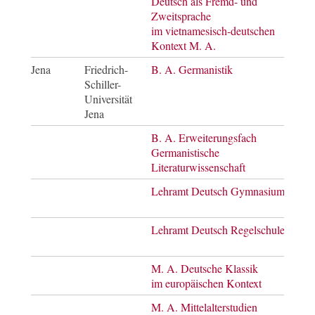
Deutsch als Fremd- und
Mast
Zweitsprache
of A
im vietnamesisch-deutschen
Kontext M. A.
Jena
Friedrich-
B. A. Germanistik
Bach
Schiller-
of A
Universität
Jena
B. A. Erweiterungsfach
Bach
Germanistische
of A
Literaturwissenschaft
Lehramt Deutsch Gymnasium
Staa
Lehramt Deutsch Regelschule
Staa
M. A. Deutsche Klassik
Mast
im europäischen Kontext
of A
M. A. Mittelalterstudien
Mast