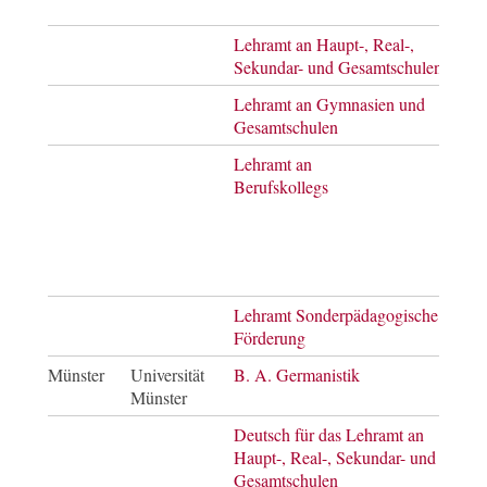
of E
Lehramt an Haupt-, Real-,
Mast
Sekundar- und Gesamtschulen
of E
Lehramt an Gymnasien und
Mast
Gesamtschulen
of E
Lehramt an
Mast
Berufskollegs
of E
für
das 
an
Beru
Lehramt Sonderpädagogische
Mast
Förderung
of E
Münster
Universität
B. A. Germanistik
Bach
Münster
of A
Deutsch für das Lehramt an
Bach
Haupt-, Real-, Sekundar- und
of A
Gesamtschulen