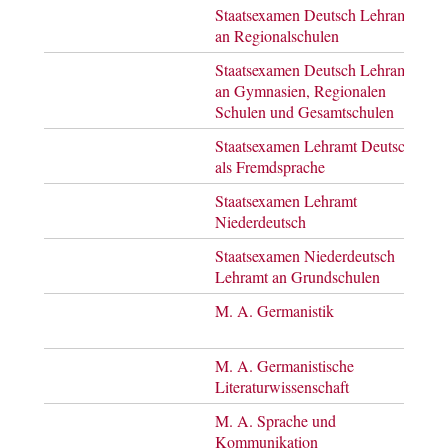
Staatsexamen Deutsch Lehramt
Staa
an Regionalschulen
Staatsexamen Deutsch Lehramt
Staa
an Gymnasien, Regionalen
Schulen und Gesamtschulen
Staatsexamen Lehramt Deutsch
Staa
als Fremdsprache
Staatsexamen Lehramt
Staa
Niederdeutsch
Staatsexamen Niederdeutsch
Staa
Lehramt an Grundschulen
M. A. Germanistik
Mast
of A
M. A. Germanistische
Mast
Literaturwissenschaft
of A
M. A. Sprache und
Mast
Kommunikation
of A