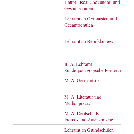
Haupt-, Real-, Sekundar- und
of
Gesamtschulen
Arts
Lehramt an Gymnasien und
Bach
Gesamtschulen
of
Arts
Lehramt an Berufskollegs
Bach
of
Arts
B. A. Lehramt
Bach
Sonderpädagogische Förderung
of A
M. A. Germanistik
Mast
of A
M. A. Literatur und
Mast
Medienpraxis
of A
M. A. Deutsch als
Mast
Fremd- und Zweitsprache
of A
Lehramt an Grundschulen
Mast