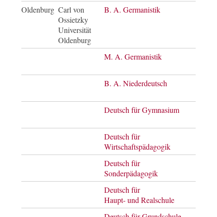
Oldenburg
Carl von
B. A. Germanistik
Bach
Ossietzky
of A
Universität
Oldenburg
M. A. Germanistik
Mast
of A
B. A. Niederdeutsch
Bach
of A
Deutsch für Gymnasium
Mast
of E
Deutsch für
Mast
Wirtschaftspädagogik
of E
Deutsch für
Mast
Sonderpädagogik
of E
Deutsch für
Mast
Haupt- und Realschule
of E
Deutsch für Grundschule
Mast