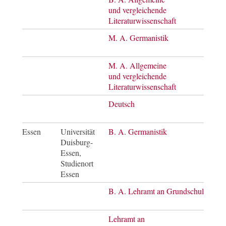
und vergleichende
of A
Literaturwissenschaft
M. A. Germanistik
Mast
of A
M. A. Allgemeine
Mast
und vergleichende
of A
Literaturwissenschaft
Deutsch
Mast
of E
Essen
Universität
B. A. Germanistik
Bach
Duisburg-
of A
Essen,
Studienort
Essen
B. A. Lehramt an Grundschulen
Bach
of A
Lehramt an
Bach