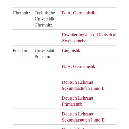
of A
Chemnitz
Technische
B. A. Germanistik
Bach
Universität
of A
Chemnitz
Erweiterungsfach „Deutsch als
Staa
Zweitsprache“
Potsdam
Universität
Linguistik
Bach
Potsdam
of S
B. A. Germanistik
Bach
of A
Deutsch Lehramt
Bach
Sekundarstufen I und II
of E
Deutsch Lehramt
Bach
Primarstufe
of E
Deutsch Lehramt
Mast
Sekundarstufen I und II
of E