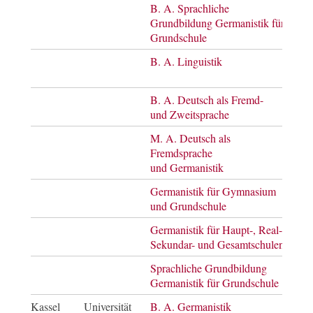
B. A. Sprachliche
Bach
Grundbildung Germanistik für
of A
Grundschule
B. A. Linguistik
Bach
of A
B. A. Deutsch als Fremd-
Bach
und Zweitsprache
of A
M. A. Deutsch als
Mast
Fremdsprache
of A
und Germanistik
Germanistik für Gymnasium
Mast
und Grundschule
of E
Germanistik für Haupt-, Real-,
Mast
Sekundar- und Gesamtschulen
of E
Sprachliche Grundbildung
Mast
Germanistik für Grundschule
of E
Kassel
Universität
B. A. Germanistik
Bach