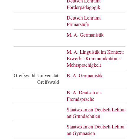
Deutsch Lehramt
Mast
Förderpädagogik
of E
Deutsch Lehramt
Mast
Primarstufe
of E
M. A. Germanistik
Mast
of A
M. A. Linguistik im Kontext:
Mast
Erwerb - Kommunikation -
of A
Mehrsprachigkeit
Greifswald
Universität
B. A. Germanistik
Bach
Greifswald
of A
B. A. Deutsch als
Bach
Fremdsprache
of A
Staatsexamen Deutsch Lehramt
Staa
an Grundschulen
Staatsexamen Deutsch Lehramt
Staa
an Gymnasien