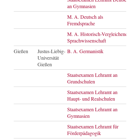
an Gymnasien
M. A. Deutsch als
Mast
Fremdsprache
of A
M. A. Historisch-Vergleichende
Mast
Sprachwissenschaft
of A
Gießen
Justus-Liebig-
B. A. Germanistik
Bach
Universität
of A
Gießen
Staatsexamen Lehramt an
Staa
Grundschulen
Staatsexamen Lehramt an
Staa
Haupt- und Realschulen
Staatsexamen Lehramt an
Staa
Gymnasien
Staatsexamen Lehramt für
Staa
Förderpädagogik