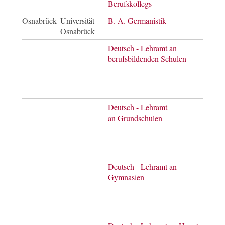
Berufskollegs
of E
Osnabrück
Universität
B. A. Germanistik
Bach
Osnabrück
of A
Deutsch - Lehramt an
Bach
berufsbildenden Schulen
of
Arts
Mast
of E
Deutsch - Lehramt
Bach
an Grundschulen
of
Arts
Mast
of E
Deutsch - Lehramt an
Bach
Gymnasien
of
Arts
Mast
of E