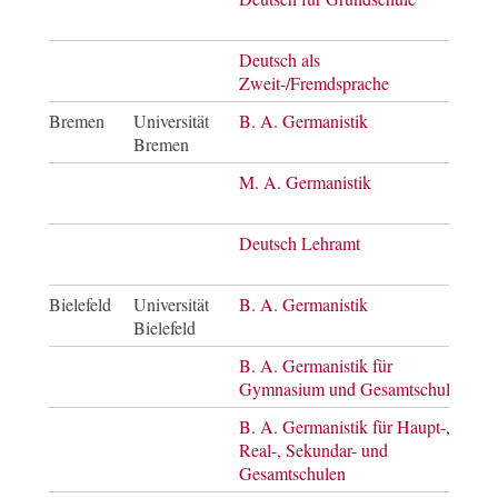
of E
Deutsch als
Mast
Zweit-/Fremdsprache
of E
Bremen
Universität
B. A. Germanistik
Bach
Bremen
of A
M. A. Germanistik
Mast
of A
Deutsch Lehramt
Mast
of E
Bielefeld
Universität
B. A. Germanistik
Bach
Bielefeld
of A
B. A. Germanistik für
Bach
Gymnasium und Gesamtschule
of A
B. A. Germanistik für Haupt-,
Bach
Real-, Sekundar- und
of A
Gesamtschulen