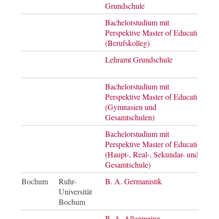
Grundschule
Bachelorstudium mit
Bach
Perspektive Master of Education
Mast
(Berufskolleg)
of E
Lehramt Grundschule
Bach
of E
Bachelorstudium mit
Bach
Perspektive Master of Education
Mast
(Gymnasien und
of E
Gesamtschulen)
Bachelorstudium mit
Bach
Perspektive Master of Education
Mast
(Haupt-, Real-, Sekundar- und
of E
Gesamtschule)
Bochum
Ruhr-
B. A. Germanistik
Bach
Universität
of A
Bochum
B. A. Allgemeine
Bach