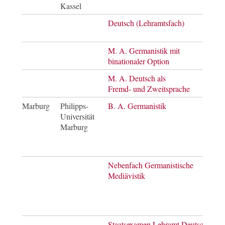
Kassel
of A
Deutsch (Lehramtsfach)
Staa
M. A. Germanistik mit
Mast
binationaler Option
of A
M. A. Deutsch als
Mast
Fremd- und Zweitsprache
of A
Marburg
Philipps-
B. A. Germanistik
Bach
Universität
of A
Marburg
Nebenfach Germanistische
je n
Mediävistik
Haup
Staatsexamen Lehramt Deutsch
Staa