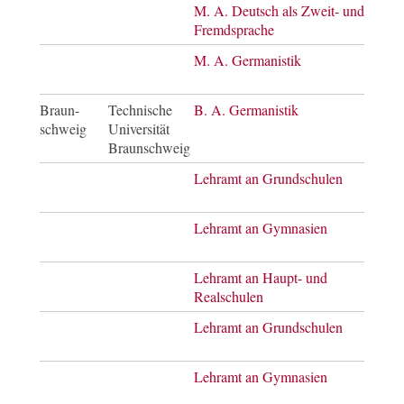
M. A. Deutsch als Zweit- und
Mast
Fremdsprache
of A
M. A. Germanistik
Mast
of A
Braun-
Technische
B. A. Germanistik
Bach
schweig
Universität
of A
Braunschweig
Lehramt an Grundschulen
Bach
of E
Lehramt an Gymnasien
Bach
of E
Lehramt an Haupt- und
Bach
Realschulen
of E
Lehramt an Grundschulen
Mast
of E
Lehramt an Gymnasien
Mast
of E