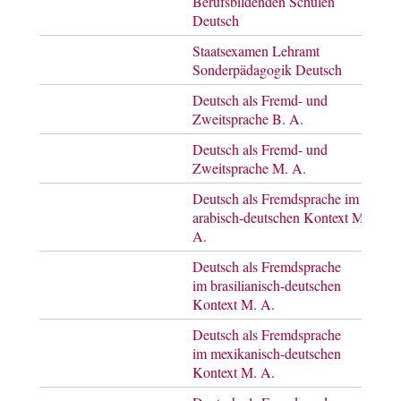
Berufsbildenden Schulen
Deutsch
Staatsexamen Lehramt
Staa
Sonderpädagogik Deutsch
Deutsch als Fremd- und
Bach
Zweitsprache B. A.
of A
Deutsch als Fremd- und
Mast
Zweitsprache M. A.
of A
Deutsch als Fremdsprache im
Mast
arabisch-deutschen Kontext M.
of A
A.
Deutsch als Fremdsprache
Mast
im brasilianisch-deutschen
of A
Kontext M. A.
Deutsch als Fremdsprache
Mast
im mexikanisch-deutschen
of A
Kontext M. A.