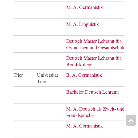
M. A. Germanistik
Mast
of A
M. A. Linguistik
Mast
of A
Deutsch Master Lehramt für
Mast
Gymnasien und Gesamtschulen
of E
Deutsch Master Lehramt für
Mast
Berufskolleg
of E
Trier
Universität
B. A. Germanistik
Bach
Trier
of A
Bachelor Deutsch Lehramt
Bach
of E
M. A. Deutsch als Zweit- und
Mast
Fremdsprache
of A
M. A. Germanistik
Mast
of A