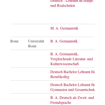
Deutsch - Lehramt an Haupt-
Bach
und Realschulen
of
Arts
Mast
of E
M. A. Germanistik
Mast
of A
Bonn
Universität
B. A. Germanistik
Bach
Bonn
of A
B. A. Germanistik,
Bach
Vergleichende Literatur- und
of A
Kulturwissenschaft
Deutsch Bachelor Lehramt für
Bach
Berufskolleg
Leh
Deutsch Bachelor Lehramt für
Bach
Gymnasien und Gesamtschulen
Leh
B. A. Deutsch als Zweit- und
Bach
Fremdsprache
of A