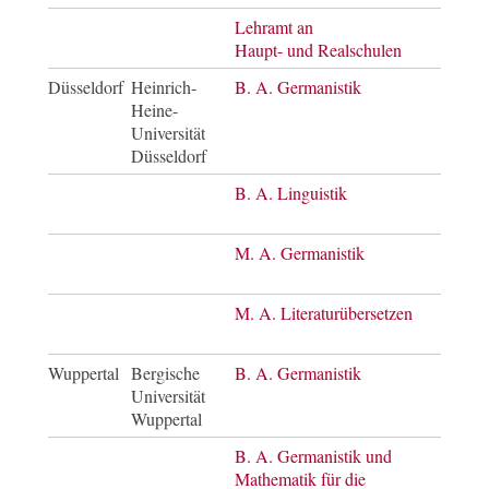
Lehramt an
Mast
Haupt- und Realschulen
of E
Düsseldorf
Heinrich-
B. A. Germanistik
Bach
Heine-
of A
Universität
Düsseldorf
B. A. Linguistik
Bach
of A
M. A. Germanistik
Mast
of A
M. A. Literaturübersetzen
Mast
of A
Wuppertal
Bergische
B. A. Germanistik
Bach
Universität
of A
Wuppertal
B. A. Germanistik und
Bach
Mathematik für die
of A