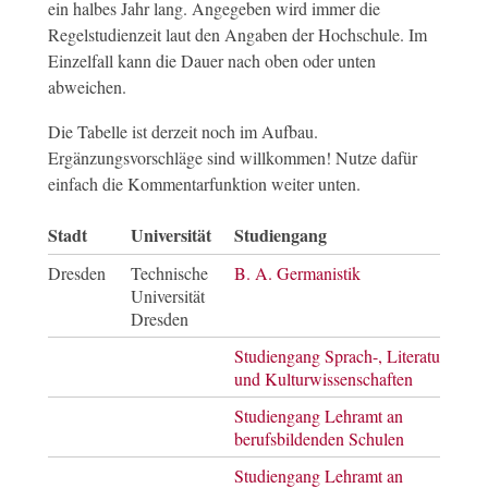
ein halbes Jahr lang. Angegeben wird immer die
Regelstudienzeit laut den Angaben der Hochschule. Im
Einzelfall kann die Dauer nach oben oder unten
abweichen.
Die Tabelle ist derzeit noch im Aufbau.
Ergänzungsvorschläge sind willkommen! Nutze dafür
einfach die Kommentarfunktion weiter unten.
Stadt
Universität
Studiengang
Abs
Dresden
Technische
B. A. Germanistik
Bach
Universität
of A
Dresden
Studiengang Sprach-, Literatur-
Bach
und Kulturwissenschaften
of A
Studiengang Lehramt an
Staa
berufsbildenden Schulen
Studiengang Lehramt an
Staa