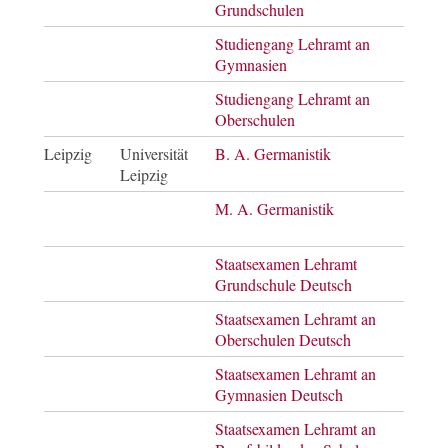
Grundschulen
Studiengang Lehramt an
Staa
Gymnasien
Studiengang Lehramt an
Staa
Oberschulen
Leipzig
Universität
B. A. Germanistik
Bach
Leipzig
of A
M. A. Germanistik
Mast
of A
Staatsexamen Lehramt
Staa
Grundschule Deutsch
Staatsexamen Lehramt an
Staa
Oberschulen Deutsch
Staatsexamen Lehramt an
Staa
Gymnasien Deutsch
Staatsexamen Lehramt an
Staa