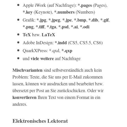
*.pages
Apple iWork (auf Nachfrage):
(Pages),
*.key
*.numbers
(Keynote),
(Numbers)
*.jpg
*.jpeg
*.jpe
*.bmp
*.dib
*.gif
Grafik:
,
,
,
,
,
,
*.png
*.tiff
*.tga
*.psd
*.ai
*.odi
,
,
,
,
,
TeX
LaTeX
bzw.
*.indd
Adobe InDesign:
(CS5, CS5.5, CS6)
*.qxp
QuarkXPress: *.qxd,
viele weitere
und
auf Nachfrage
Mischvarianten
sind selbstverständlich auch kein
Problem: Texte, die Sie uns per E-Mail zukommen
lassen, können wir ausdrucken und bearbeitet bzw.
übersetzt per Post an Sie zurückschicken. Oder wir
konvertieren
Ihren Text von einem Format in ein
anderes.
Elektronisches Lektorat