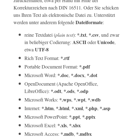
zurückerhalten, etwa per Hand mit Hilfe der
Korrekturzeichen nach DIN 16511. Oder Sie schicken
uns Ihren Text als elektronische Datei zu. Unterstützt
Dateiformate
werden unter anderem folgende
:
*.txt
*.csv
reine Textdatei (
plain text
):
,
, und zwar
ASCII
Unicode
in beliebiger Codierung:
oder
,
UTF-8
etwa
*.rtf
Rich Text Format:
*.pdf
Portable Document Format:
*.doc
*.docx
*.dot
Microsoft Word:
,
,
OpenDocument (Apache OpenOffice,
*.odt
*.ods
*.odp
LibreOffice):
,
,
*.wps
*.wpt
*.wdb
Microsoft Works:
,
,
*.htm
*.html
*.xml
*.php
*.asp
Internet:
,
,
,
,
*.ppt
*.pptx
Microsoft PowerPoint:
,
*.xls
*.xlsx
Microsoft Excel:
,
*.mdb
*.mdbx
Microsoft Access:
,