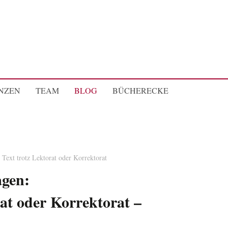
NZEN
TEAM
BLOG
BÜCHERECKE
 Text trotz Lektorat oder Korrektorat
agen:
rat oder Korrektorat –