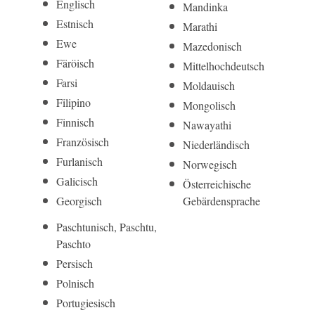
Englisch
Mandinka
Estnisch
Marathi
Ewe
Mazedonisch
Färöisch
Mittelhoch­deutsch
Farsi
Moldauisch
Filipino
Mongolisch
Finnisch
Nawayathi
Französisch
Niederländisch
Furlanisch
Norwegisch
Galicisch
Öster­reichi­sche
Georgisch
Gebärden­sprache
Paschtunisch, Paschtu,
Paschto
Persisch
Polnisch
Portugiesisch