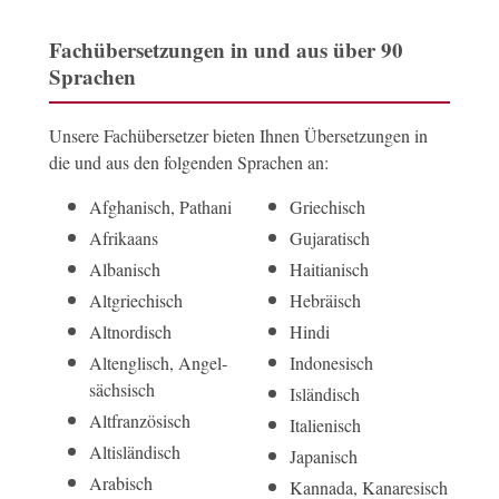
Fachübersetzungen in und aus über 90
Sprachen
Unsere Fachübersetzer bieten Ihnen Übersetzungen in
die und aus den folgenden Sprachen an:
Afghanisch, Pathani
Griechisch
Afrikaans
Gujaratisch
Albanisch
Haitianisch
Altgriechisch
Hebräisch
Altnordisch
Hindi
Alt­englisch, Angel­
Indonesisch
sächsisch
Isländisch
Alt­französisch
Italienisch
Alt­isländisch
Japanisch
Arabisch
Kannada, Kanaresisch