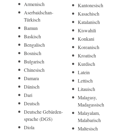
Armenisch
Kantonesisch
Aserbai­dschan-
Kasachisch
Türkisch
Katalanisch
Bamun
Kiswahili
Baskisch
Konkani
Bengalisch
Koreanisch
Bosnisch
Kroatisch
Bulgarisch
Kurdisch
Chinesisch
Latein
Damara
Lettisch
Dänisch
Litauisch
Dari
Malagasy,
Deutsch
Madagassisch
Deut­sche Gebär­den­
Malayalam,
sprache (DGS)
Malabarisch
Diola
Maltesisch