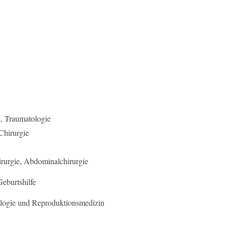
e, Traumatologie
Chirurgie
irurgie, Abdominalchirurgie
eburtshilfe
logie und Reproduktionsmedizin