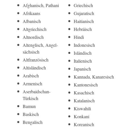
Afghanisch, Pathani
Griechisch
Afrikaans
Gujaratisch
Albanisch
Haitianisch
Altgriechisch
Hebräisch
Altnordisch
Hindi
Alt­englisch, Angel­
Indonesisch
sächsisch
Isländisch
Alt­französisch
Italienisch
Alt­isländisch
Japanisch
Arabisch
Kannada, Kanaresisch
Armenisch
Kantonesisch
Aserbai­dschan-
Kasachisch
Türkisch
Katalanisch
Bamun
Kiswahili
Baskisch
Konkani
Bengalisch
Koreanisch