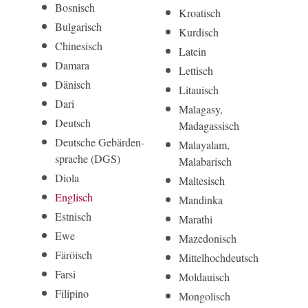
Bosnisch
Kroatisch
Bulgarisch
Kurdisch
Chinesisch
Latein
Damara
Lettisch
Dänisch
Litauisch
Dari
Malagasy,
Deutsch
Madagassisch
Deut­sche Gebär­den­
Malayalam,
sprache (DGS)
Malabarisch
Diola
Maltesisch
Englisch
Mandinka
Estnisch
Marathi
Ewe
Mazedonisch
Färöisch
Mittelhoch­deutsch
Farsi
Moldauisch
Filipino
Mongolisch