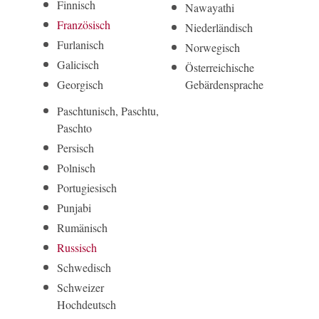
Finnisch
Nawayathi
Französisch
Niederländisch
Furlanisch
Norwegisch
Galicisch
Öster­reichi­sche
Georgisch
Gebärden­sprache
Paschtunisch, Paschtu,
Paschto
Persisch
Polnisch
Portugiesisch
Punjabi
Rumänisch
Russisch
Schwedisch
Schweizer
Hochdeutsch