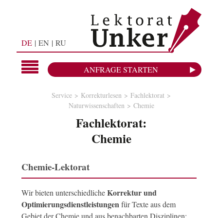
DE
EN
RU
ANFRAGE STARTEN
Service
Korrekturlesen
Fachlektorat
Naturwissenschaften
Chemie
Fachlektorat:
Chemie
Chemie-Lektorat
Korrektur und
Wir bieten unterschiedliche
Optimierungsdienstleistungen
für Texte aus dem
Gebiet der Chemie und aus benachbarten Disziplinen: