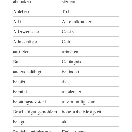
abdanken
sterben
Ableben
Tod
Alki
Alkoholkranker
Allerwertester
Gesäß
Allmächtiger
Gott
austreten
urinieren
Bau
Gefängnis
anders befähigt
behindert
beleibt
dick
bemüht
untalentiert
beratungsresistent
unvernünftig, stur
Beschäftigungsproblem
hohe Arbeitslosigkeit
betagt
alt
Betriebsoptimierung
Entlassungen