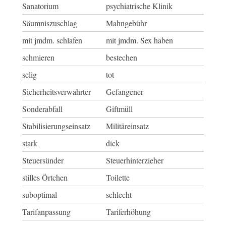
Sanatorium
psychiatrische Klinik
Säumniszuschlag
Mahngebühr
mit jmdm. schlafen
mit jmdm. Sex haben
schmieren
bestechen
selig
tot
Sicherheitsverwahrter
Gefangener
Sonderabfall
Giftmüll
Stabilisierungseinsatz
Militäreinsatz
stark
dick
Steuersünder
Steuerhinterzieher
stilles Örtchen
Toilette
suboptimal
schlecht
Tarifanpassung
Tariferhöhung