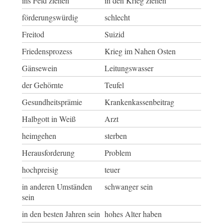
ins Feld ziehen
in den Krieg ziehen
förderungswürdig
schlecht
Freitod
Suizid
Friedensprozess
Krieg im Nahen Osten
Gänsewein
Leitungswasser
der Gehörnte
Teufel
Gesundheitsprämie
Krankenkassenbeitrag
Halbgott in Weiß
Arzt
heimgehen
sterben
Herausforderung
Problem
hochpreisig
teuer
in anderen Umständen
schwanger sein
sein
in den besten Jahren sein
hohes Alter haben