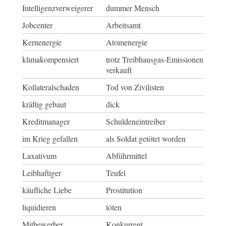
Intelligenzverweigerer
dummer Mensch
Jobcenter
Arbeitsamt
Kernenergie
Atomenergie
klimakompensiert
trotz Treibhausgas-Emissionen
verkauft
Kollateralschaden
Tod von Zivilisten
kräftig gebaut
dick
Kreditmanager
Schuldeneintreiber
im Krieg gefallen
als Soldat getötet worden
Laxativum
Abführmittel
Leibhaftiger
Teufel
käufliche Liebe
Prostitution
liquidieren
töten
Mitbewerber
Konkurrent