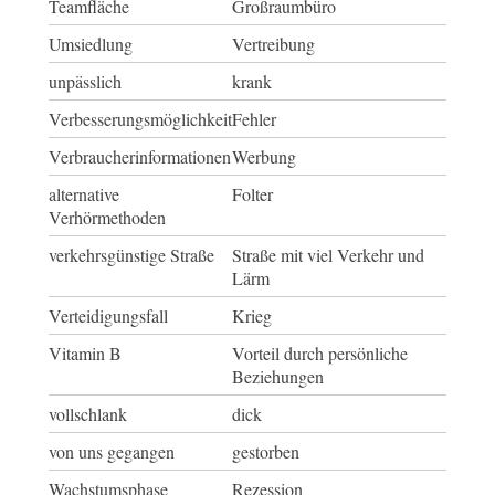
Teamfläche
Großraumbüro
Umsiedlung
Vertreibung
unpässlich
krank
Verbesserungsmöglichkeit
Fehler
Verbraucherinformationen
Werbung
alternative
Folter
Verhörmethoden
verkehrsgünstige Straße
Straße mit viel Verkehr und
Lärm
Verteidigungsfall
Krieg
Vitamin B
Vorteil durch persönliche
Beziehungen
vollschlank
dick
von uns gegangen
gestorben
Wachstumsphase
Rezession