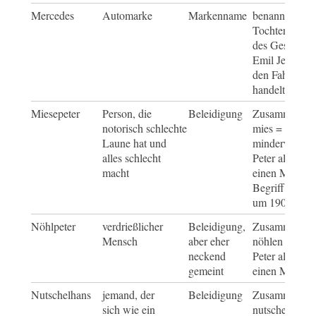
Mercedes
Automarke
Markenname
benannt nach 
Tochter (Merc
des Geschäft
Emil Jelinek, 
den Fahrzeug
handelte
Miesepeter
Person, die
Beleidigung
Zusammensetz
notorisch schlechte
mies = schlech
Laune hat und
minderwertig
alles schlecht
Peter als Platz
macht
einen Mann, d
Begriff etablie
um 1900
Nöhlpeter
verdrießlicher
Beleidigung,
Zusammensetz
Mensch
aber eher
nöhlen = mec
neckend
Peter als Platz
gemeint
einen Mann
Nutschelhans
jemand, der
Beleidigung
Zusammensetz
sich wie ein
nutscheln = n