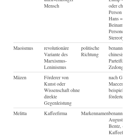
Mensch
oder charakter
Person und
Hans = spötti
Beiname für
Personengrup
Stereotypen
Maoismus
revolutionäre
politische
benannt nach
Variante des
Richtung
chinesischen
Marxismus-
Parteiführer 
Leninismus
Zedong
Mäzen
Förderer von
nach Gaius Ci
Kunst oder
Maecenas, de
Wissenschaft ohne
beispielsweise
direkte
förderte
Gegenleistung
Melitta
Kaffeefirma
Markennamen
benannt nach
Auguste Melit
Bentz, die de
Kaffeefilter e