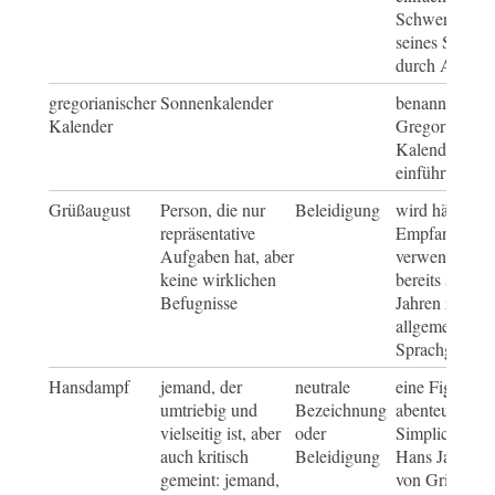
Schwert zersc
seines Sieges
durch Asien 
gregorianischer
Sonnenkalender
benannt nach 
Kalender
Gregor XIII., 
Kalender 158
einführte
Grüßaugust
Person, die nur
Beleidigung
wird häufig fü
repräsentative
Empfangsmitar
Aufgaben hat, aber
verwendet, ge
keine wirklichen
bereits seit d
Befugnisse
Jahren zum
allgemeinen
Sprachgebrau
Hansdampf
jemand, der
neutrale
eine Figur au
umtriebig und
Bezeichnung
abenteuerlich
vielseitig ist, aber
oder
Simplicissimu
auch kritisch
Beleidigung
Hans Jakob Ch
gemeint: jemand,
von Grimmels