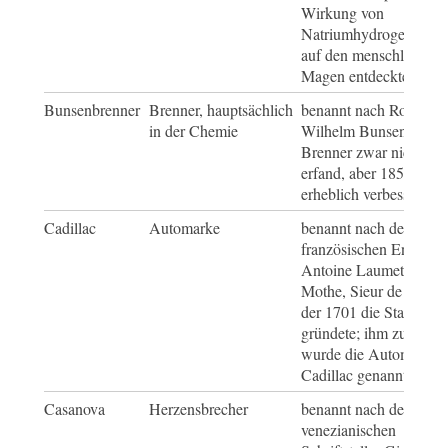
Wirkung von
Natriumhydrogencarbo
auf den menschlichen
Magen entdeckte
Bunsenbrenner
Brenner, hauptsächlich
benannt nach Robert
in der Chemie
Wilhelm Bunsen, der d
Brenner zwar nicht
erfand, aber 1855
erheblich verbesserte
Cadillac
Automarke
benannt nach dem
französischen Entdecke
Antoine Laumet de La
Mothe, Sieur de Cadill
der 1701 die Stadt Detr
gründete; ihm zu Ehre
wurde die Automarke
Cadillac genannt
Casanova
Herzensbrecher
benannt nach dem
venezianischen