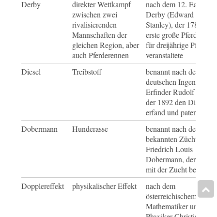
Derby
direkter Wettkampf
nach dem 12. Earl of
zwischen zwei
Derby (Edward Smith
rivalisierenden
Stanley), der 1780 das
Mannschaften der
erste große Pferderenn
gleichen Region, aber
für dreijährige Pferde
auch Pferderennen
veranstaltete
Diesel
Treibstoff
benannt nach dem
deutschen Ingenieur u
Erfinder Rudolf Diesel
der 1892 den Dieselmo
erfand und patentierte
Dobermann
Hunderasse
benannt nach dem erst
bekannten Züchter
Friedrich Louis
Dobermann, der ca. 18
mit der Zucht begann
Dopplereffekt
physikalischer Effekt
nach dem
österreichischem
Mathematiker und
Physiker Christian