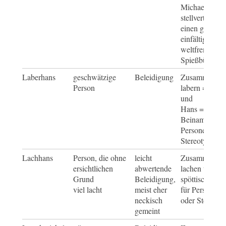
Michael,
stellvertretend
einen gutmüti
einfältigen un
weltfremden
Spießbürger
Laberhans
geschwätzige
Beleidigung
Zusammensetz
Person
labern = schw
und
Hans = spötti
Beiname für
Personengrup
Stereotypen
Lachhans
Person, die ohne
leicht
Zusammensetz
ersichtlichen
abwertende
lachen und H
Grund
Beleidigung,
spöttischer B
viel lacht
meist eher
für Personeng
neckisch
oder Stereoty
gemeint