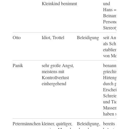
Kleinkind benimmt
und
Hans = spötti
Beiname für
Personengrup
Stereotypen
Otto
Idiot, Trottel
Beleidigung
seit Anfang d
als Schimpfwo
etabliert, auch
von Memes
Panik
sehr große Angst,
benannt nach
meistens mit
griechischen
Kontrollverlust
Hirtengott Pan
einhergehend
durch plötzlic
Erscheinen od
Schreien Men
und Tiere in
Massenangst v
haben soll
Petermännchen
kleiner, quirliger,
Beleidigung,
bereits seit 18