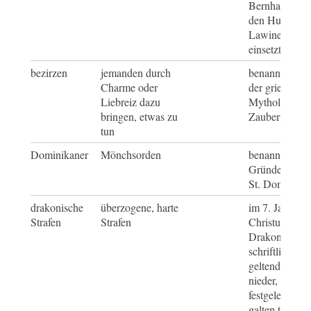
Bernhard bena
den Hund Barr
Lawinenhund
einsetzten
bezirzen
jemanden durch
benannt nach 
Charme oder
der griechisch
Liebreiz dazu
Mythologie b
bringen, etwas zu
Zauberin Circ
tun
Dominikaner
Mönchsorden
benannt nach 
Gründer
St. Dominiku
drakonische
überzogene, harte
im 7. Jahrhund
Strafen
Strafen
Christus schri
Drakon die er
schriftliche V
geltenden Rec
nieder, die dor
festgelegten S
galten teilweis