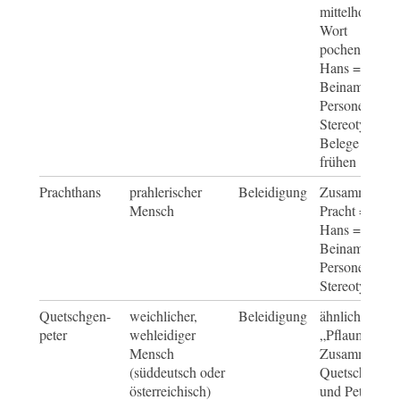
mittelhochdeu
Wort
pochen = prah
Hans = spötti
Beiname für
Personengrup
Stereotypen, e
Belege schon
frühen 17. Ja
Prachthans
prahlerischer
Beleidigung
Zusammenset
Mensch
Pracht = prah
Hans = spötti
Beiname für
Personengrup
Stereotypen
Quetschgen-
weichlicher,
Beleidigung
ähnlich wie be
peter
wehleidiger
„Pflaumenaug
Mensch
Zusammensetz
(süddeutsch oder
Quetschge = 
österreichisch)
und Peter als