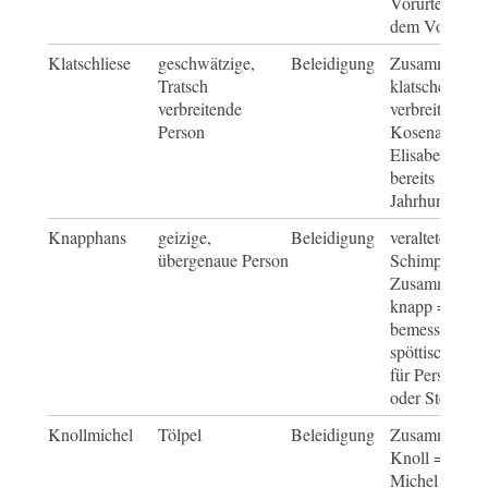
Vorurteilen g
dem Vorname
Klatschliese
geschwätzige,
Beleidigung
Zusammenset
Tratsch
klatschen = G
verbreitende
verbreiten und
Person
Kosenamen fü
Elisabeth, ers
bereits im 19.
Jahrhundert
Knapphans
geizige,
Beleidigung
veraltetes
übergenaue Person
Schimpfwort,
Zusammensetz
knapp = knap
bemessen und
spöttischer B
für Personeng
oder Stereoty
Knollmichel
Tölpel
Beleidigung
Zusammensetz
Knoll = Klum
Michel = Kurz