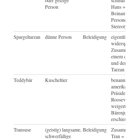
oder geizige
schmal = schl
Person
Hans = spötti
Beiname für
Personengrup
Stereotypen
Spargeltarzan
dünne Person
Beleidigung
eigentlich
widersprüchli
Zusammensetz
einem dünne
und dem musk
Tarzan
Teddybär
Kuscheltier
benannt nach
amerikanisch
Präsidenten T
Roosevelt, der
weigerte, ein
Bärenjunges 
erschießen
Transuse
(geistig) langsame,
Beleidigung
Zusammensetz
schwerfällige
Tran = abgele