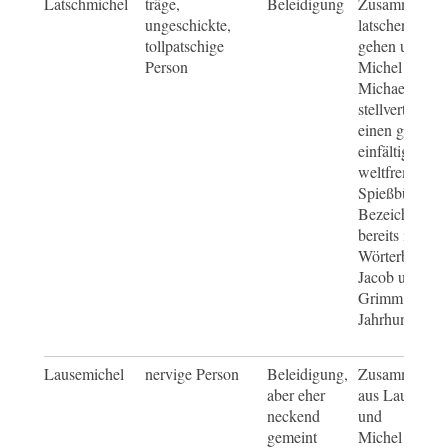
Latschmichel
träge,
Beleidigung
Zusammensetz
ungeschickte,
latschen = sc
tollpatschige
gehen und
Person
Michel = Kurz
Michael,
stellvertretend
einen gutmüti
einfältigen un
weltfremden
Spießbürger, d
Bezeichnung i
bereits im „D
Wörterbuch“ 
Jacob und Wi
Grimm aus de
Jahrhundert be
Lausemichel
nervige Person
Beleidigung,
Zusammenset
aber eher
aus Laus = Un
neckend
und
gemeint
Michel = Kurz