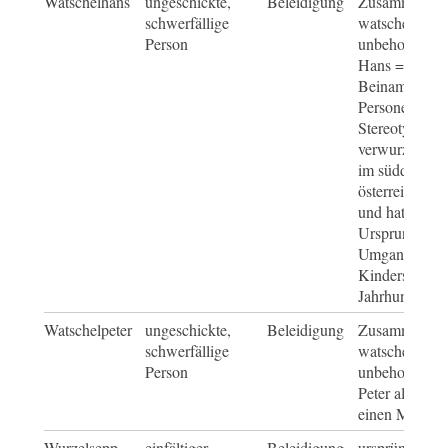
Watschelhans
ungeschickte,
Beleidigung
Zusammensetz
schwerfällige
watscheln =
Person
unbeholfen g
Hans = spötti
Beiname für
Personengrup
Stereotypen,
verwurzelt ist
im süddeutsch
österreichisc
und hat seine
Ursprung in d
Umgangs- un
Kindersprache
Jahrhunderts
Watschelpeter
ungeschickte,
Beleidigung
Zusammensetz
schwerfällige
watscheln =
Person
unbeholfen g
Peter als Platz
einen Mann
Wurzelsepp
einfältiger,
Beleidigung,
ursprünglich 