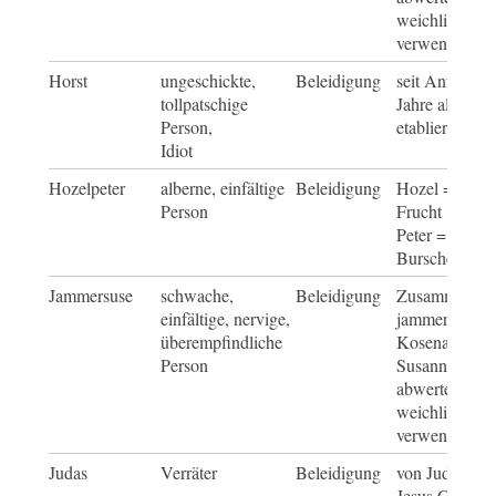
weichliche Pe
verwendet wu
Horst
ungeschickte,
Beleidigung
seit Anfang d
tollpatschige
Jahre als Sch
Person,
etabliert
Idiot
Hozelpeter
alberne, einfältige
Beleidigung
Hozel = gedör
Person
Frucht
Peter = Platzha
Bursche oder 
Jammersuse
schwache,
Beleidigung
Zusammensetz
einfältige, nervige,
jammern und
überempfindliche
Kosenamen fü
Person
Susanne, der
abwertend für
weichliche Pe
verwendet wu
Judas
Verräter
Beleidigung
von Judas Iska
Jesus Christus