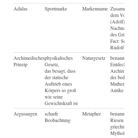
Adidas
Sportmarke
Markenname
Zusammensetz
dem Vorname
(Adolf) und 
Nachnamen D
des Gründers;
Fact: Sein Br
Rudolf gründ
Archimedisches
physikalisches
Naturgesetz
benannt nach 
Prinzip
Gesetz,
Entdecker
das besagt, dass
Archimedes, 
der statische
der bedeutend
Auftrieb eines
Mathematiker 
Körpers so groß
Antike
wie seine
Gewichtskraft ist
Argusaugen
scharfe
Metapher
benannt nach
Beobachtung
Riesen Argus 
griechischen
Mythologie, d