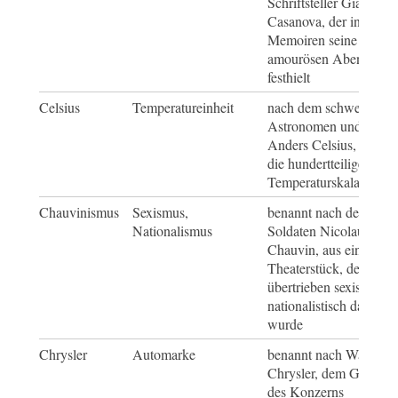
Schriftsteller Giacomo
Casanova, der in seine
Memoiren seine
amourösen Abenteuer
festhielt
Celsius
Temperatureinheit
nach dem schwedische
Astronomen und Physi
Anders Celsius, der 17
die hundertteilige
Temperaturskala einfüh
Chauvinismus
Sexismus,
benannt nach dem
Nationalismus
Soldaten Nicolaus
Chauvin, aus einem
Theaterstück, der
übertrieben sexistisch 
nationalistisch dargestel
wurde
Chrysler
Automarke
benannt nach Walter P.
Chrysler, dem Gründer
des Konzerns