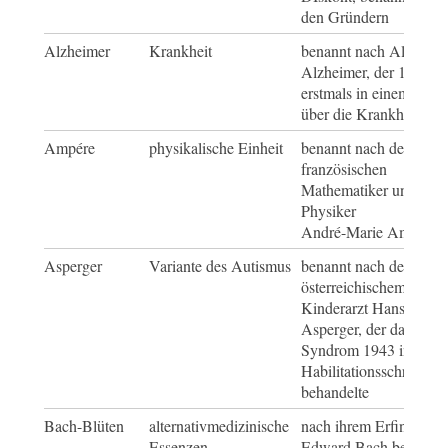
den Gründern
Alzheimer
Krankheit
benannt nach Alois
Alzheimer, der 1906
erstmals in einem Vort
über die Krankheit spr
Ampére
physikalische Einheit
benannt nach dem
französischen
Mathematiker und
Physiker
André-Marie Ampère
Asperger
Variante des Autismus
benannt nach dem
österreichischem
Kinderarzt Hans
Asperger, der das
Syndrom 1943 in seine
Habilitationsschrift
behandelte
Bach-Blüten
alternativmedizinische
nach ihrem Erfinder
Essenzen
Edward Bach benannt,