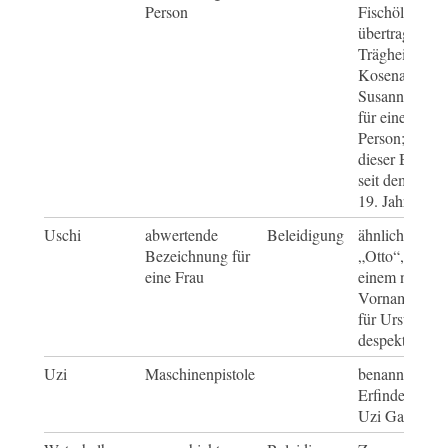
Person
Fischöl, im
übertragenen 
Trägheit und 
Kosename vo
Susanne, abw
für eine weich
Person; belegt 
dieser Begriff
seit dem
19. Jahrhunde
Uschi
abwertende
Beleidigung
ähnlich wie be
Bezeichnung für
„Otto“, Wand
eine Frau
einem normal
Vornamen (K
für Ursula) z
despektierlic
Uzi
Maschinenpistole
benannt nach 
Erfinder
Uzi Gal