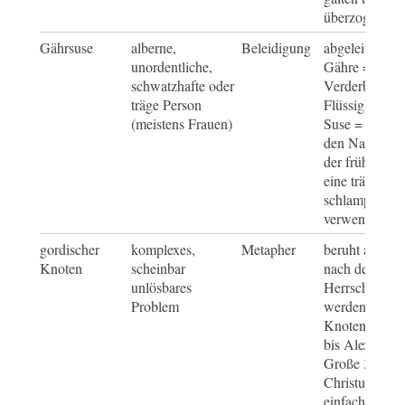
überzogen
Gährsuse
alberne,
Beleidigung
abgeleitet von
unordentliche,
Gähre = Gäre
schwatzhafte oder
Verderben vo
träge Person
Flüssigkeiten
(meistens Frauen)
Suse = Kosen
den Namen Su
der früher häu
eine träge ode
schlampige Fr
verwendet wu
gordischer
komplexes,
Metapher
beruht auf ein
Knoten
scheinbar
nach der derje
unlösbares
Herrscher übe
Problem
werden sollte,
Knoten lösen 
bis Alexander
Große 333 vo
Christus diese
einfach mit s