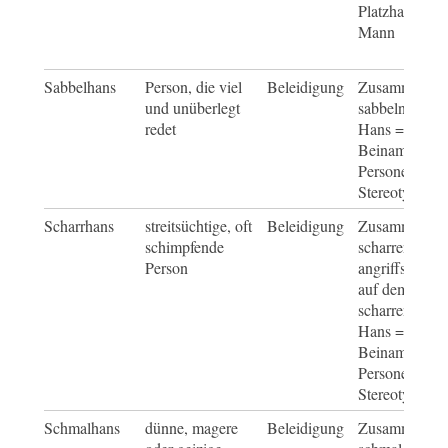
Platzhalter für
Mann
Sabbelhans
Person, die viel
Beleidigung
Zusammensetz
und unüberlegt
sabbeln = red
redet
Hans = spötti
Beiname für
Personengrup
Stereotypen
Scharrhans
streitsüchtige, oft
Beleidigung
Zusammensetz
schimpfende
scharren = wie
Person
angriffslustig
auf dem Bode
scharren und
Hans = spötti
Beiname für
Personengrup
Stereotypen
Schmalhans
dünne, magere
Beleidigung
Zusammensetz