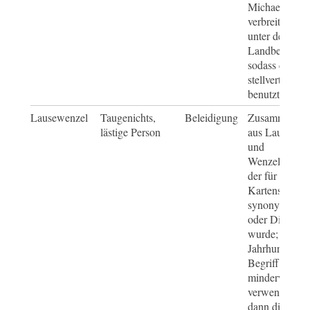
Michael, ein w
verbreiteter 
unter der einf
Landbevölker
sodass der N
stellvertretend
benutzt wurde
Lausewenzel
Taugenichts,
Beleidigung
Zusammenset
lästige Person
aus Laus = Un
und
Wenzel = Vor
der für den B
Kartenspiel s
synonym für 
oder Diener v
wurde; im 18.
Jahrhundert w
Begriff auch f
minderwertig
verwendet, wo
dann die neue