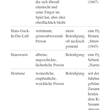
der sich überall
(1667)
einmischt und
seine Finger im
Spiel hat, aber eher
oberflächlich bleibt
Hans-Guck-
verträumte,
meist
eine Figur aus
In-Die-Luft
geistesabwesende
Beleidigung,
Heinrich Hof
Person
oft neckisch
„Struwwelpet
gemeint
(1845)
Hanswurst
alberne,
Beleidigung
eine Figur aus
ungeschickte,
Sebastian Bra
lächerliche Person
„Narrenschiff
Heulsuse
weinerliche,
Beleidigung
seit dem späte
empfindliche,
Jahrhundert
weichliche Person
gebräuchlich,
Zusammensetz
heulen = wei
dem Kosename
Susanne, der
abwertend für