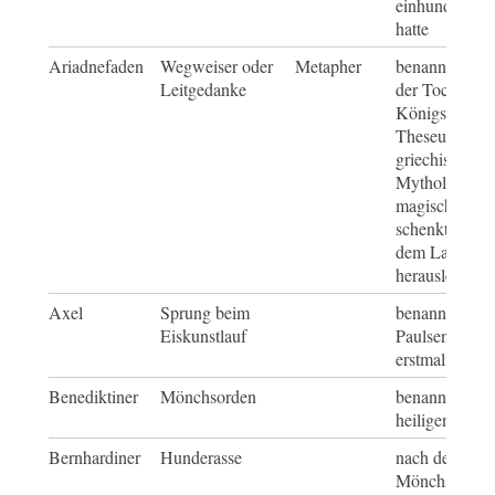
einhundert A
hatte
Ariadnefaden
Wegweiser oder
Metapher
benannt nach 
Leitgedanke
der Tochter d
Königs Minos,
Theseus in de
griechischen
Mythologie ei
magischen Fa
schenkt, der i
dem Labyrint
herausleitet
Axel
Sprung beim
benannt nach
Eiskunstlauf
Paulsen, der 
erstmalig zeig
Benediktiner
Mönchsorden
benannt nach
heiligen Bene
Bernhardiner
Hunderasse
nach dem
Mönchsorden 