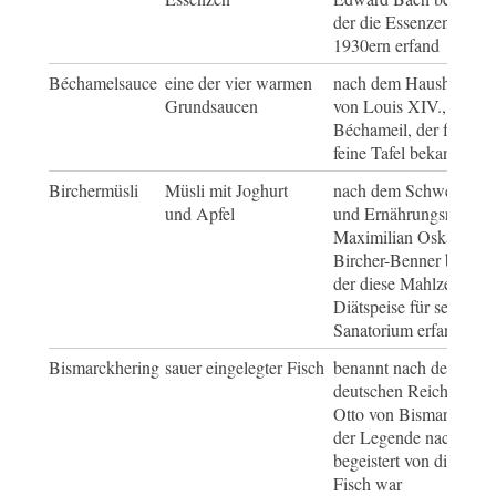
der die Essenzen in de
1930ern erfand
Béchamelsauce
eine der vier warmen
nach dem Haushofmeis
Grundsaucen
von Louis XIV., Louis
Béchameil, der für sein
feine Tafel bekannt war
Birchermüsli
Müsli mit Joghurt
nach dem Schweizer A
und Apfel
und Ernährungsreforme
Maximilian Oskar
Bircher-Benner benann
der diese Mahlzeit als
Diätspeise für sein
Sanatorium erfand
Bismarckhering
sauer eingelegter Fisch
benannt nach dem erst
deutschen Reichskanzl
Otto von Bismarck, der
der Legende nach
begeistert von diesem
Fisch war