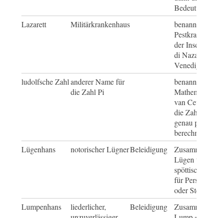
Bedeutung ent
Lazarett
Militärkrankenhaus
benannt nach
Pestkrankenha
der Insel Sant
di Nazaretto i
Venedig
ludolfsche Zahl
anderer Name für
benannt nach
die Zahl Pi
Mathematiker
van Ceulen, d
die Zahl auf 3
genau per Ha
berechnete
Lügenhans
notorischer Lügner
Beleidigung
Zusammensetz
Lügen und Ha
spöttischer B
für Personeng
oder Stereoty
Lumpenhans
liederlicher,
Beleidigung
Zusammensetz
unzuverlässiger
Lump = Tauge