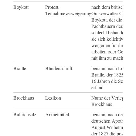
Boykott
Protest,
nach dem britischen
Teilnahmeverweigerung
Gutsverwalter Charles
Boykott, der die
Pachtbauern derart
schlecht behandelte, da
sie sich kollektiv
weigerten für ihn zu
arbeiten oder Geschäft
mit ihm zu machen
Braille
Blindenschrift
benannt nach Louis
Braille, der 1825 mit
16 Jahren die Schrift
erfand
Brockhaus
Lexikon
Name der Verlegerfami
Brockhaus
Bullrichsalz
Arzneimittel
benannt nach dem
deutschen Apotheker
August Wilhelm Bullri
der 1827 die positive