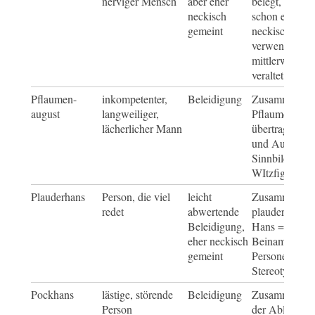
nerviger Mensch
aber eher
belegt, auch d
neckisch
schon eher als
gemeint
neckischer Sp
verwendet,
mittlerweile s
veraltet
Pflaumen-
inkompetenter,
Beleidigung
Zusammensetz
august
langweiliger,
Pflaume im
lächerlicher Mann
übertragenen 
und August al
Sinnbild für e
WItzfigur
Plauderhans
Person, die viel
leicht
Zusammensetz
redet
abwertende
plaudern = re
Beleidigung,
Hans = spötti
eher neckisch
Beiname für
gemeint
Personengrup
Stereotypen
Pockhans
lästige, störende
Beleidigung
Zusammenset
Person
der Ableitung