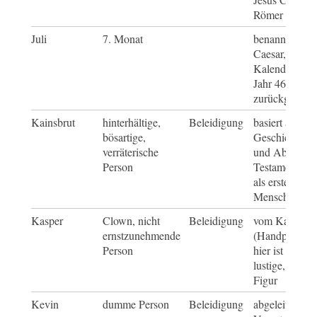
Römer verriet
Juli
7. Monat
benannt nach 
Caesar, auf de
Kalenderände
Jahr 46 vor Ch
zurückgeht
Kainsbrut
hinterhältige,
Beleidigung
basiert auf der
bösartige,
Geschichte vo
verräterische
und Abel im a
Person
Testament, Kai
als erster Mör
Menschheitsge
Kasper
Clown, nicht
Beleidigung
vom Kasperlet
ernstzunehmende
(Handpuppenth
Person
hier ist der K
lustige, etwa
Figur
Kevin
dumme Person
Beleidigung
abgeleitet von