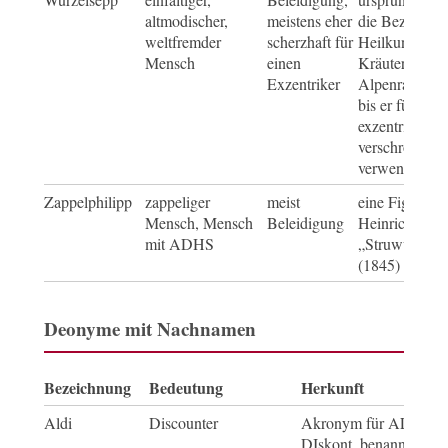
altmodischer,
meistens eher
die Bezeichnu
weltfremder
scherzhaft für
Heilkundige 
Mensch
einen
Kräutersamml
Exzentriker
Alpenraum ve
bis er für eine
exzentrische o
verschrobene 
verwendet wu
Zappelphilipp
zappeliger
meist
eine Figur aus
Mensch, Mensch
Beleidigung
Heinrich Hof
mit ADHS
„Struwwelpet
(1845)
Deonyme mit Nachnamen
Bezeichnung
Bedeutung
Herkunft
Aldi
Discounter
Akronym für ALbrech
DIskont, benannt nach