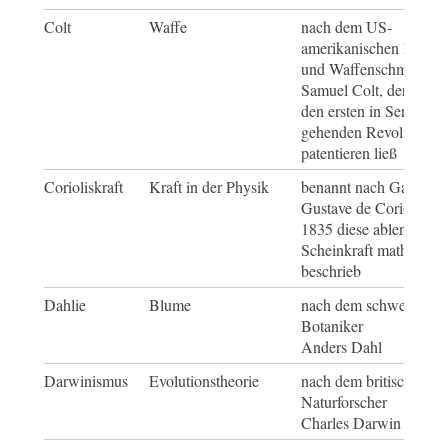
Colt
Waffe
nach dem US-
amerikanischen Erfinde
und Waffenschmied
Samuel Colt, der 1835
den ersten in Serie
gehenden Revolver
patentieren ließ
Corioliskraft
Kraft in der Physik
benannt nach Gaspard-
Gustave de Coriolis, de
1835 diese ablenkende
Scheinkraft mathemati
beschrieb
Dahlie
Blume
nach dem schwedische
Botaniker
Anders Dahl
Darwinismus
Evolutionstheorie
nach dem britischen
Naturforscher
Charles Darwin