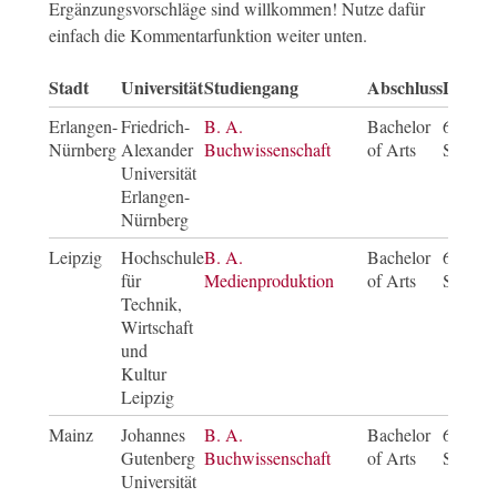
Ergänzungsvorschläge sind willkommen! Nutze dafür
einfach die Kommentarfunktion weiter unten.
Stadt
Universität
Studiengang
Abschluss
Dauer
Erlangen-
Friedrich-
B. A.
Bachelor
6
Nürnberg
Alexander
Buchwissenschaft
of Arts
Semest
Universität
Erlangen-
Nürnberg
Leipzig
Hochschule
B. A.
Bachelor
6
für
Medienproduktion
of Arts
Semest
Technik,
Wirtschaft
und
Kultur
Leipzig
Mainz
Johannes
B. A.
Bachelor
6
Gutenberg
Buchwissenschaft
of Arts
Semest
Universität