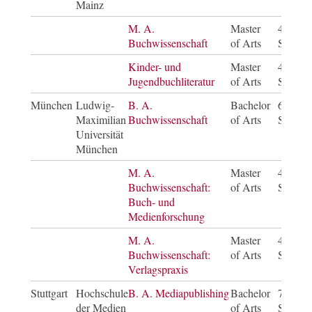
Mainz
M. A.
Master
4
Buchwissenschaft
of Arts
Semest
Kinder- und
Master
4
Jugendbuchliteratur
of Arts
Semest
München
Ludwig-
B. A.
Bachelor
6
Maximilian
Buchwissenschaft
of Arts
Semest
Universität
München
M. A.
Master
4
Buchwissenschaft:
of Arts
Semest
Buch- und
Medienforschung
M. A.
Master
4
Buchwissenschaft:
of Arts
Semest
Verlagspraxis
Stuttgart
Hochschule
B. A. Mediapublishing
Bachelor
7
der Medien
of Arts
Semest