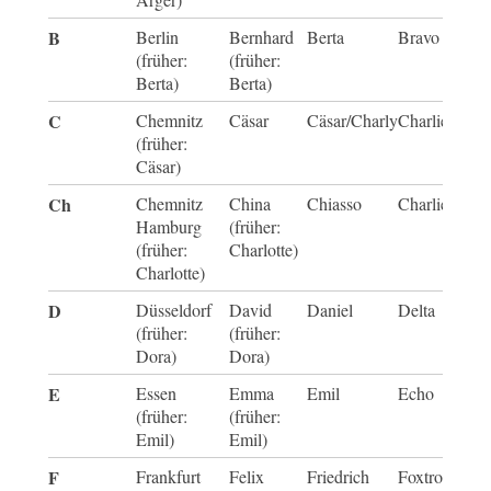
B
Berlin
Bernhard
Berta
Bravo
(früher:
(früher:
Berta)
Berta)
C
Chemnitz
Cäsar
Cäsar/Charly
Charlie
(früher:
Cäsar)
Ch
Chemnitz
China
Chiasso
Charlie-Hote
Hamburg
(früher:
(früher:
Charlotte)
Charlotte)
D
Düsseldorf
David
Daniel
Delta
(früher:
(früher:
Dora)
Dora)
E
Essen
Emma
Emil
Echo
(früher:
(früher:
Emil)
Emil)
F
Frankfurt
Felix
Friedrich
Foxtrot