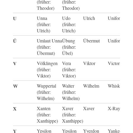
(früher:
(früher:
Theodor)
Theodor)
U
Unna
Udo
Ulrich
Uniform
(früher:
(früher:
Ulrich)
Ulrich)
Ü
Umlaut Unna
Übung
Übermut
Uniform-Ech
(früher:
(früher:
Übermut)
Übel)
V
Völklingen
Vera
Viktor
Victor
(früher:
(früher:
Viktor)
Viktor)
W
Wuppertal
Walter
Wilhelm
Whiskey
(früher:
(früher:
Wilhelm)
Wilhelm)
X
Xanten
Xaver
Xaver
X-Ray
(früher:
(früher:
Xanthippe)
Xanthippe)
Y
Ypsilon
Ypsilon
Yverdon
Yankee