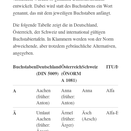
entwickelt. Dabei wird statt des Buchstabens ein Wort
genannt, das mit dem jeweiligen Buchstaben anfängt.
Die folgende Tabelle zeigt die in Deutschland,
Österreich, der Schweiz und international gültigen
Buchstabiertafeln. In Klammern werden von der Norm
abweichende, aber trotzdem gebräuchliche Alternativen,
angegeben.
Buchstaben
Deutschland
Österreich
Schweiz
ITU/ICAO
(DIN 5009)
(ÖNORM
A 1081)
A
Aachen
Anna
Anna
Alfa
(früher:
(früher:
Anton)
Anton)
Ä
Umlaut
Ärmel
Äsch
Alfa-Echo
Aachen
(früher:
(Aesch)
(früher:
Ärger)
Ärger)