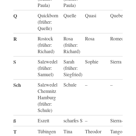
Paula)
Paula)
Q
Quickborn
Quelle
Quasi
Quebec
(früher:
Quelle)
R
Rostock
Rosa
Rosa
Romeo
(früher:
(früher:
Richard)
Richard)
S
Salzwedel
Sarah
Sophie
Sierra
(früher:
(früher:
Samuel)
Siegfried)
Sch
Salzwedel
Schule
–
–
Chemnitz
Hamburg
(früher:
Schule)
ß
Eszett
scharfes S
–
Sierra-Sierra
T
Tübingen
Tina
Theodor
Tango