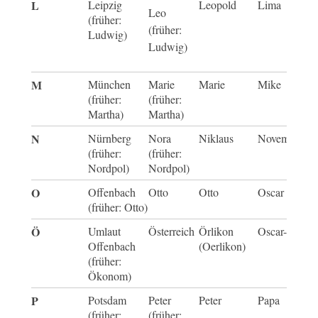
L
Leipzig
Leopold
Lima
Leo
(früher:
(früher:
Ludwig)
Ludwig)
M
München
Marie
Marie
Mike
(früher:
(früher:
Martha)
Martha)
N
Nürnberg
Nora
Niklaus
November
(früher:
(früher:
Nordpol)
Nordpol)
O
Offenbach
Otto
Otto
Oscar
(früher: Otto)
Ö
Umlaut
Österreich
Örlikon
Oscar-Echo
Offenbach
(Oerlikon)
(früher:
Ökonom)
P
Potsdam
Peter
Peter
Papa
(früher:
(früher: