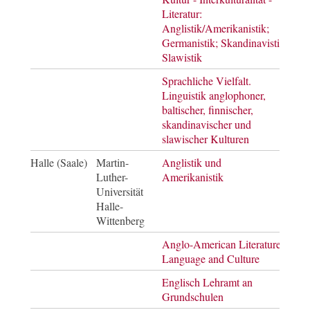
Literatur:
of Ar
Anglistik/Amerikanistik;
Germanistik; Skandinavistik;
Slawistik
Sprachliche Vielfalt.
Mast
Linguistik anglophoner,
of Ar
baltischer, finnischer,
skandinavischer und
slawischer Kulturen
Halle (Saale)
Martin-
Anglistik und
Bach
Luther-
Amerikanistik
of Ar
Universität
Halle-
Wittenberg
Anglo-American Literature,
Mast
Language and Culture
of Ar
Englisch Lehramt an
Staa
Grundschulen