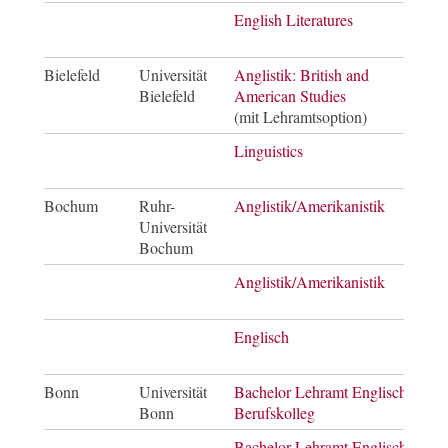
English Literatures
Mast
of Ar
Bielefeld
Universität
Anglistik: British and
Bach
Bielefeld
American Studies
of Ar
(mit Lehramtsoption)
Linguistics
Mast
of Ar
Bochum
Ruhr-
Anglistik/Amerikanistik
Bach
Universität
of Ar
Bochum
Anglistik/Amerikanistik
Mast
of Ar
Englisch
Mast
of E
Bonn
Universität
Bachelor Lehramt Englisch
Bach
Bonn
Berufskolleg
Bachelor Lehramt Englisch
Bach