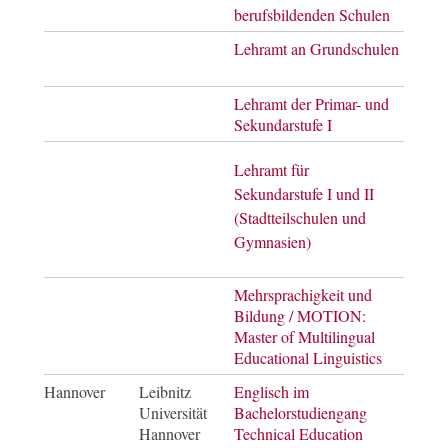
berufsbildenden Schulen
of E
Lehramt an Grundschulen
Mast
of E
Lehramt der Primar- und
Mast
Sekundarstufe I
of E
Mast
Lehramt für
of E
Sekundarstufe I und II
(Stadtteilschulen und
Gymnasien)
Mehrsprachigkeit und
Mast
Bildung / MOTION:
of Ar
Master of Multilingual
Educational Linguistics
Hannover
Leibnitz
Englisch im
Bach
Universität
Bachelorstudiengang
Hannover
Technical Education