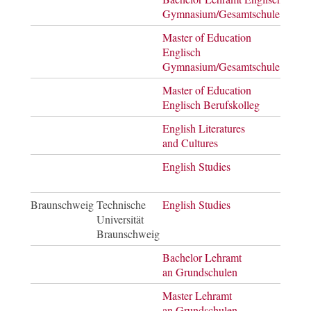
Gymnasium/Gesamtschule
Master of Education
Mast
Englisch
of E
Gymnasium/Gesamtschule
Master of Education
Mast
Englisch Berufskolleg
of E
English Literatures
Mast
and Cultures
of Ar
English Studies
Bach
of Ar
Braunschweig
Technische
English Studies
Bach
Universität
of Ar
Braunschweig
Bachelor Lehramt
Bach
an Grundschulen
of Ar
Master Lehramt
Mast
an Grundschulen
of E