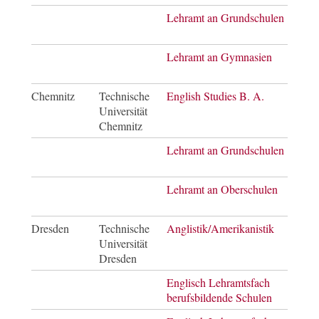
Lehramt an Grundschulen
Bach
of E
Lehramt an Gymnasien
Bach
of E
Chemnitz
Technische
English Studies B. A.
Bach
Universität
of Ar
Chemnitz
Lehramt an Grundschulen
Staa
Lehramt an Oberschulen
Staa
Dresden
Technische
Anglistik/Amerikanistik
Bach
Universität
of Ar
Dresden
Englisch Lehramtsfach
Staa
berufsbildende Schulen