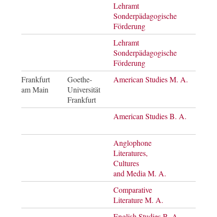
Lehramt
Bach
Sonderpädagogische
of Ar
Förderung
Lehramt
Mast
Sonderpädagogische
of E
Förderung
Frankfurt
Goethe-
American Studies M. A.
Mast
am Main
Universität
of Ar
Frankfurt
American Studies B. A.
Bach
of Ar
Anglophone
Mast
Literatures,
of Ar
Cultures
and Media M. A.
Comparative
Mast
Literature M. A.
of Ar
English Studies B. A.
Bach