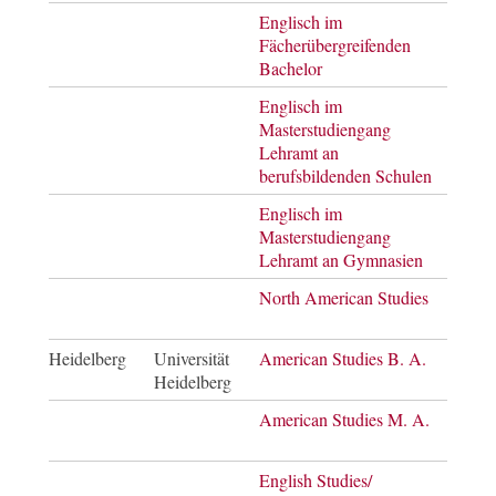
Englisch im
Bach
Fächerübergreifenden
of Ar
Bachelor
Englisch im
Mast
Masterstudiengang
of E
Lehramt an
berufsbildenden Schulen
Englisch im
Mast
Masterstudiengang
of E
Lehramt an Gymnasien
North American Studies
Mast
of Ar
Heidelberg
Universität
American Studies B. A.
Bach
Heidelberg
of Ar
American Studies M. A.
Mast
of Ar
English Studies/
Mast