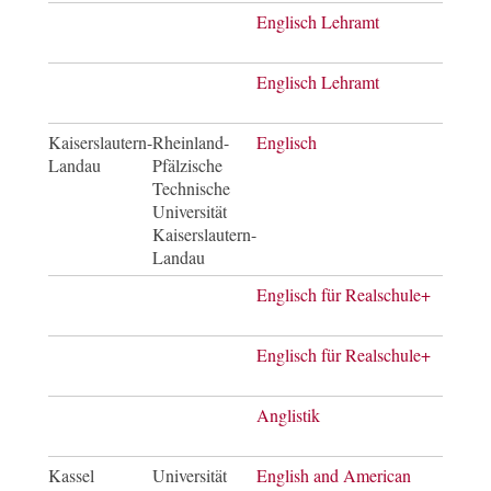
Englisch Lehramt
Erste
Gym
Englisch Lehramt
Erste
Rege
Kaiserslautern-
Rheinland-
Englisch
Bach
Landau
Pfälzische
of E
Technische
Universität
Kaiserslautern-
Landau
Englisch für Realschule+
Bach
of E
Englisch für Realschule+
Mast
of E
Anglistik
Bach
of Ar
Kassel
Universität
English and American
Bach