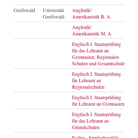
Greifswald
Universität
Anglistik/
Bach
Greifswald
Amerikanistik B. A.
of Ar
Anglistik/
Mast
Amerikanistik M. A.
of Ar
Englisch I. Staatsprüfung
Staa
für das Lehramt an
Gymnasien, Regionalen
Schulen und Gesamtschulen
Englisch I. Staatsprüfung
Staa
für Lehramt an
Regionalschulen
Englisch I. Staatsprüfung
Staa
für Lehramt an Gymnasien
Englisch I. Staatsprüfung
Staa
für das Lehramt an
Grundschulen
Kultur - Interkulturalität -
Mast