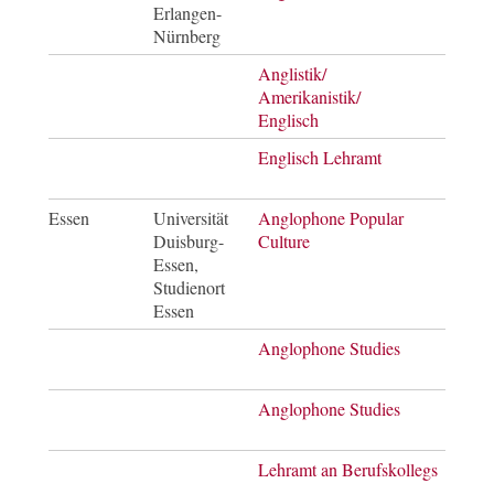
Erlangen-
Nürnberg
Anglistik/
Bach
Amerikanistik/
of Ar
Englisch
Englisch Lehramt
Staa
Essen
Universität
Anglophone Popular
Mast
Duisburg-
Culture
of Ar
Essen,
Studienort
Essen
Anglophone Studies
Bach
of Ar
Anglophone Studies
Mast
of Ar
Lehramt an Berufskollegs
Bach
of Ar