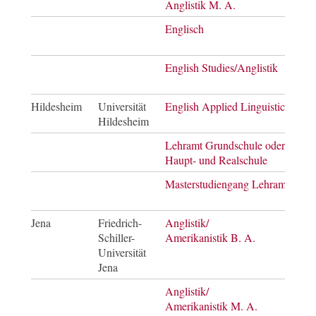
Anglistik M. A.
of Ar
Englisch
Mast
of E
English Studies/Anglistik
Bach
of Ar
Hildesheim
Universität
English Applied Linguistics
Bach
Hildesheim
of Ar
Lehramt Grundschule oder
Bach
Haupt- und Realschule
of Ar
Masterstudiengang Lehramt
Mast
of E
Jena
Friedrich-
Anglistik/
Bach
Schiller-
Amerikanistik B. A.
of Ar
Universität
Jena
Anglistik/
Mast
Amerikanistik M. A.
of Ar