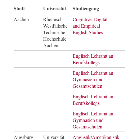
Stadt
Universität
Studiengang
Absc
Aachen
Rheinisch-
Cognitive, Digital
Mast
Westfälische
and Empirical
of Ar
Technische
English Studies
Hochschule
Aachen
Englisch Lehramt an
Bach
Berufskollegs
of Ar
Englisch Lehramt an
Bach
Gymnasien und
of Ar
Gesamtschulen
Englisch Lehramt an
Mast
Berufskollegs
of E
Englisch Lehramt an
Mast
Gymnasien und
of E
Gesamtschulen
Augsburg
Universität
Anglistik/Amerikanistik
Bach