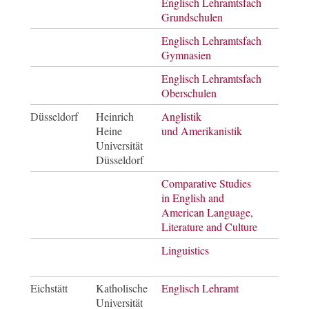
Englisch Lehramtsfach
Staa
Grundschulen
Englisch Lehramtsfach
Staa
Gymnasien
Englisch Lehramtsfach
Staa
Oberschulen
Düsseldorf
Heinrich
Anglistik
Bach
Heine
und Amerikanistik
of Ar
Universität
Düsseldorf
Comparative Studies
Mast
in English and
of Ar
American Language,
Literature and Culture
Linguistics
Mast
of Ar
Eichstätt
Katholische
Englisch Lehramt
Staa
Universität