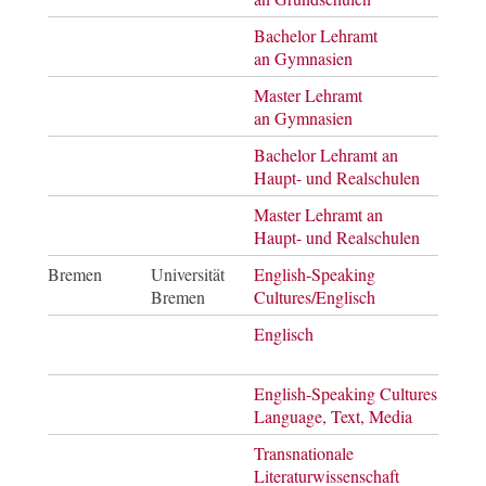
Bachelor Lehramt
Bach
an Gymnasien
of Ar
Master Lehramt
Mast
an Gymnasien
of E
Bachelor Lehramt an
Bach
Haupt- und Realschulen
of Ar
Master Lehramt an
Mast
Haupt- und Realschulen
of E
Bremen
Universität
English-Speaking
Bach
Bremen
Cultures/Englisch
of Ar
Englisch
Mast
of E
English-Speaking Cultures:
Mast
Language, Text, Media
of Ar
Transnationale
Mast
Literaturwissenschaft
of Ar