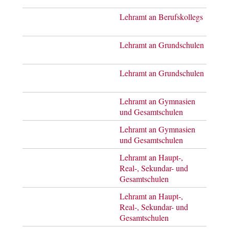
Lehramt an Berufskollegs
Mast
of E
Lehramt an Grundschulen
Bach
of Ar
Lehramt an Grundschulen
Mast
of E
Lehramt an Gymnasien
Bach
und Gesamtschulen
of Ar
Lehramt an Gymnasien
Mast
und Gesamtschulen
of E
Lehramt an Haupt-,
Bach
Real-, Sekundar- und
of Ar
Gesamtschulen
Lehramt an Haupt-,
Mast
Real-, Sekundar- und
of E
Gesamtschulen