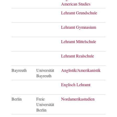
American Studies
of Ar
Lehramt Grundschule
Staa
Lehramt Gymnasium
Staa
Lehramt Mittelschule
Staa
Lehramt Realschule
Staa
Bayreuth
Universität
Anglistik/Amerikanistik
Bach
Bayreuth
of Ar
Englisch Lehramt
Staa
Berlin
Freie
Nordamerikastudien
Bach
Universität
of Ar
Berlin