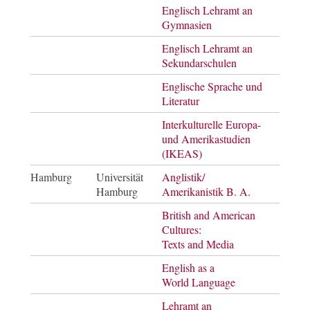
Englisch Lehramt an
Staa
Gymnasien
Englisch Lehramt an
Staa
Sekundarschulen
Englische Sprache und
Mast
Literatur
of Ar
Interkulturelle Europa-
Bach
und Amerikastudien
of Ar
(IKEAS)
Hamburg
Universität
Anglistik/
Bach
Hamburg
Amerikanistik B. A.
British and American
Mast
Cultures:
of Ar
Texts and Media
English as a
Mast
World Language
of Ar
Lehramt an
Mast