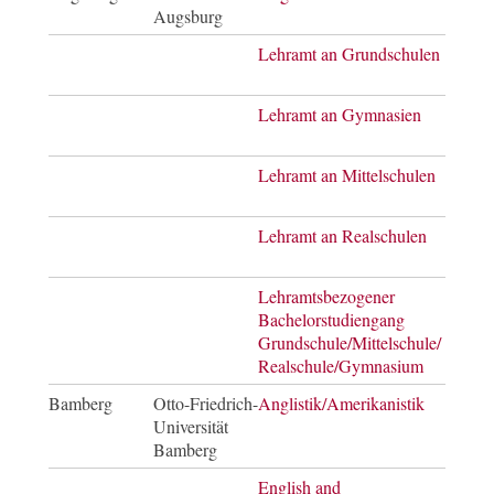
Augsburg
of Ar
Lehramt an Grundschulen
Staa
Lehramt an Gymnasien
Staa
Lehramt an Mittelschulen
Staa
Lehramt an Realschulen
Staa
Lehramtsbezogener
Bach
Bachelorstudiengang
of E
Grundschule/Mittelschule/
Realschule/Gymnasium
Bamberg
Otto-Friedrich-
Anglistik/Amerikanistik
Bach
Universität
of Ar
Bamberg
English and
Mast