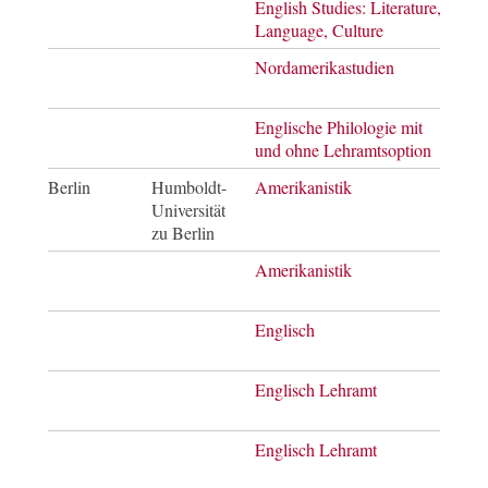
English Studies: Literature,
Mast
Language, Culture
of Ar
Nordamerikastudien
Mast
of Ar
Englische Philologie mit
Bach
und ohne Lehramtsoption
of Ar
Berlin
Humboldt-
Amerikanistik
Bach
Universität
of Ar
zu Berlin
Amerikanistik
Mast
of Ar
Englisch
Bach
of Ar
Englisch Lehramt
Bach
of Ar
Englisch Lehramt
Mast
of E