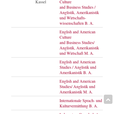
Kassel
Culture
of Ar
and Business Studies /
Anglistik, Amerikanistik
und Wirtschafts-
wissenschaften B. A.
English and American
Mast
Culture
of Ar
and Business Studies/
Anglistik, Amerikanistik
und Wirtschaft M. A.
English and American
Bach
Studies / Anglistik und
of Ar
Amerikanistik B. A.
English and American
Mast
Studies/ Anglistik und
of Ar
Amerikanistik M. A.
Internationale Sprach- und
Bach
Kulturvermittlung B. A.
of Ar