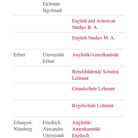
Eichstätt-
Ingolstadt
English and American
Bach
Studies B. A.
of Ar
English Studies M. A.
Mast
of Ar
Erfurt
Universität
Anglistik/Amerikanistik
Bach
Erfurt
of Ar
Berufsbildende Schulen
Mast
Lehramt
of E
Grundschule Lehramt
Mast
of E
Regelschule Lehramt
Mast
of E
Erlangen-
Friedrich-
Anglistik/
Mast
Nürnberg
Alexander-
Amerikanistik/
of Ar
Universität
Englisch