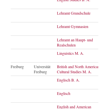
of Ar
Lehramt Grundschule
Staa
Lehramt Gymnasien
Staa
Lehramt an Haupt- und
Staa
Realschulen
Linguistics M. A.
Mast
of Ar
Freiburg
Universität
British and North American
Mast
Freiburg
Cultural Studies M. A.
of Ar
Englisch B. A.
Bach
of Ar
Englisch
Mast
of E
English and American
Bach