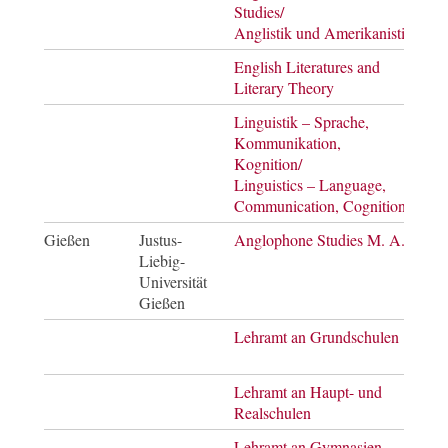
Studies/
of Ar
Anglistik und Amerikanistik
English Literatures and
Mast
Literary Theory
of Ar
Linguistik – Sprache,
Mast
Kommunikation,
of Ar
Kognition/
Linguistics – Language,
Communication, Cognition
Gießen
Justus-
Anglophone Studies M. A.
Mast
Liebig-
of Ar
Universität
Gießen
Lehramt an Grundschulen
Staa
Lehramt an Haupt- und
Staa
Realschulen
Lehramt an Gymnasien
Staa