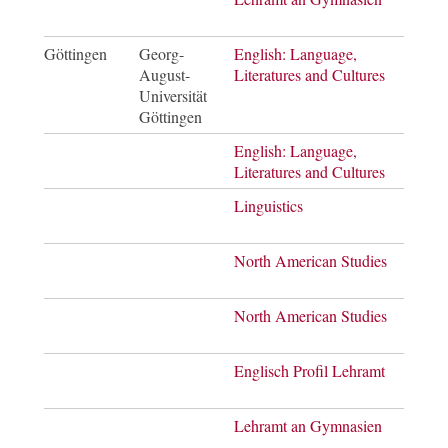
Göttingen
Georg-
English: Language,
Bach
August-
Literatures and Cultures
of Ar
Universität
Göttingen
English: Language,
Mast
Literatures and Cultures
of Ar
Linguistics
Mast
of Ar
North American Studies
Bach
of Ar
North American Studies
Mast
of Ar
Englisch Profil Lehramt
Bach
of Ar
Lehramt an Gymnasien
Mast
of E