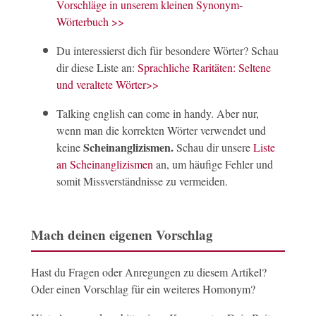
Vorschläge in unserem kleinen Synonym-
Atlas
Gebirge
Kartenwerk
Wörterbuch >>
Auflauf
Menschenansammlung
Essen
Du interessierst dich für besondere Wörter? Schau
Aufzug
Fahrstuhl
Teil eines Theaterstücks
dir diese Liste an:
Sprachliche Raritäten: Seltene
Bahn
Eisenbahn
Schlittschuhbahn
und veraltete Wörter>>
Ball
zum Spielen
Tanzveranstaltung
Talking english can come in handy. Aber nur,
Band
Musikgruppe
Klebeband
wenn man die korrekten Wörter verwendet und
Scheinanglizismen.
keine
Schau dir unsere
Liste
Bande
Spielfeldbegrenzung
Gruppe
an Scheinanglizismen
an, um häufige Fehler und
Bank
zum Sitzen
Geldinstitut
somit Missverständnisse zu vermeiden.
Bar
Druckmesseinheit
Gaststätte
Barren
Turngerät
Goldbarren
Mach deinen eigenen Vorschlag
Bart
am Schlüssel
im Gesicht
Hast du Fragen oder Anregungen zu diesem Artikel?
Bau
halbfertiges Gebäude
Gefängnis
Oder einen Vorschlag für ein weiteres Homonym?
Bauer
Landwirt
Vogelkäfig