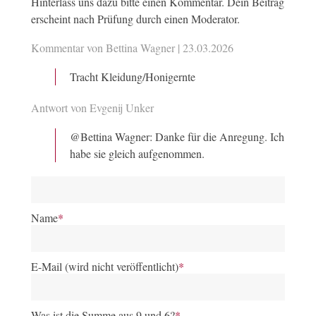
Hinterlass uns dazu bitte einen Kommentar. Dein Beitrag
Becken
anatomisch
Musikinstrument
erscheint nach Prüfung durch einen Moderator.
Bein
Tischbein
Glieder von Mensch und
Kommentar von Bettina Wagner |
23.03.2026
Berliner
Gebäck
Einwohner der deutsche
Hauptstadt
Tracht Kleidung/Honigernte
Bett
Flussbett
Schlafgelegenheit
Antwort von Evgenij Unker
Bienenstich
Gebäck
Einstich des Tiers
@Bettina Wagner: Danke für die Anregung. Ich
Birne
Obst
Glühbirne
habe sie gleich aufgenommen.
Blatt
am Baum
Spielkarte
blau
betrunken
Farbe
Blinker
zum Angeln
am Auto
Name
*
Blüte
Falschgeld
an der Blume
Bock
beim Kartenspiel
Tier
E-Mail (wird nicht veröffentlicht)
*
Bogen
Briefbogen
Pfeilbogen
Börse
Geldbörse
Handelsplatz
Was ist die Summe aus 9 und 6?
*