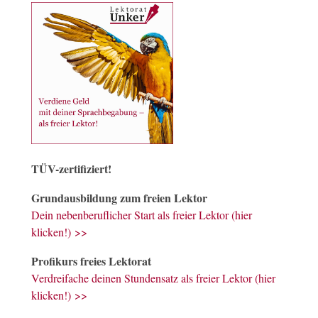
Decke
Bettdecke
Decke des Zimmers
Dichtung
Gedicht
Abdichtungsring
Diele
Fußbodenbrett
Hauseingang
Dietrich
Vorname
Nachschlüssel
Dosen
Mehrzahl von Dose
Mehrzahl von Dosis
Drachen
Fabeltier
Fluggerät
Eis
gefrorenes Wasser
Eis zum Schlecken
TÜV-zertifiziert!
Elle
Ellenbogen
Maßeinheit
Grundausbildung zum freien Lektor
Ente
Tier
falsche Zeitungsnachric
Dein nebenberuflicher Start als freier Lektor (hier
Erde
Gartenerde
Welt
klicken!) >>
Eselsohr
beim Tier
im Buch
Profikurs freies Lektorat
Fach
Schulfach
Schrankfach
Verdreifache deinen Stundensatz als freier Lektor (hier
klicken!) >>
Feder
Vogel
Federung