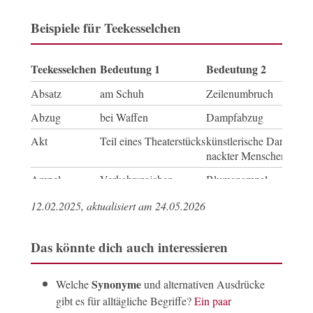
Beispiele für Teekesselchen
Teekesselchen
Bedeutung 1
Bedeutung 2
Absatz
am Schuh
Zeilenumbruch
Abzug
bei Waffen
Dampfabzug
Akt
Teil eines Theaterstücks
künstlerische Darstellun
nackter Menschen
Ampel
Verkehrszeichen
Blumenampel
Anbau
am Haus
Anpflanzen
12.02.2025, aktualisiert am 24.05.2026
Angel
Türscharnier
Gerät zum Fischen
Das könnte dich auch interessieren
Anhänger
Fahrzeuganhänger
Fan
Apfel
Augapfel
Obst
Synonyme
Welche
und alternativen Ausdrücke
Artikel
Zeitung
im Sortiment
gibt es für alltägliche Begriffe?
Ein paar