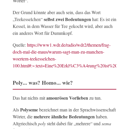
Wörter“.
Der Grund könnte aber auch sein, dass das Wort
selbst zwei Bedeutungen
„Teekesselchen“
hat: Es ist ein
Kessel, in dem Wasser für Tee gekocht wird, aber auch
ein anderes Wort für Dummkopf.
Quelle:
https://www1.wdr.de/radio/wdr2/themen/frag-
doch-mal-die-maus/warum-sagt-man-zu-manchen-
woertern-teekesselchen-
100.html#:~:text=Eine%20Erkl%C3%A4rung%20ist%2C%2
Poly... was? Homo... wie?
amourösen Vorlieben
Das hat nichts mit
zu tun.
Polyseme
Als
bezeichnet man in der Sprachwissenschaft
mehrere ähnliche Bedeutungen
Wörter, die
haben.
Altgriechisch
poly
steht dabei für „mehrere“ und
sema