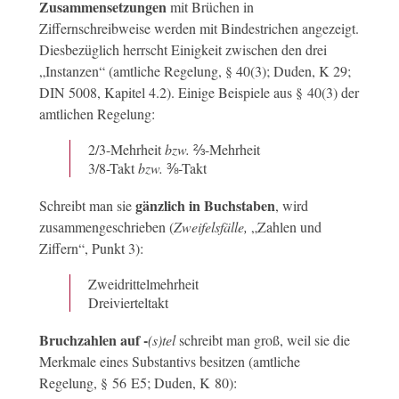
Zusammensetzungen
mit Brüchen in
Ziffernschreibweise werden mit Bindestrichen angezeigt.
Diesbezüglich herrscht Einigkeit zwischen den drei
„Instanzen“ (amtliche Regelung, § 40(3); Duden, K 29;
DIN 5008, Kapitel 4.2). Einige Beispiele aus § 40(3) der
amtlichen Regelung:
2/3-Mehrheit
bzw.
⅔-Mehrheit
3/8-Takt
bzw.
⅜-Takt
gänzlich in Buchstaben
Schreibt man sie
, wird
zusammengeschrieben (
Zweifelsfälle,
„Zahlen und
Ziffern“, Punkt 3):
Zweidrittelmehrheit
Dreivierteltakt
Bruchzahlen auf -
(s)tel
schreibt man groß, weil sie die
Merkmale eines Substantivs besitzen (amtliche
Regelung, § 56 E5; Duden, K 80):