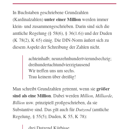
In Buchstaben geschriebene Grundzahlen
unter einer Million
(Kardinalzahlen)
werden immer
klein- und zusammengeschrieben. Darin sind sich die
amtliche Regelung (§ 58(6), § 36(1.6)) und der Duden
(K 78(2), K 65) einig. Die DIN-Norm äußert sich zu
diesem Aspekt der Schreibung der Zahlen nicht.
achteinhalb; neunzehnhundertvierundsechzig;
dreihundertachtundvierzigtausend
Wir treffen uns um sechs.
Trau keinem über dreißig!
größer
Man schreibt Grundzahlen getrennt, wenn sie
sind als eine Million
. Dabei werden
Million, Milliarde,
Billion
usw. prinzipiell großgeschrieben, da sie
Substantive sind. Das gilt auch für
Dutzend
(amtliche
Regelung, § 55(5); Duden, K 55, K 78):
drei Dutzend Kürbisse