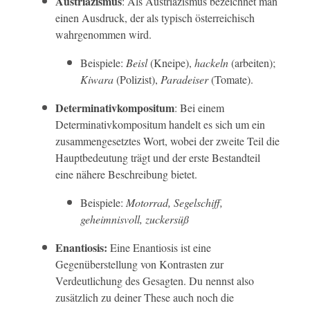
Austriazismus
: Als Austriazismus bezeichnet man
einen Ausdruck, der als typisch österreichisch
wahrgenommen wird.
Beispiele:
Beisl
(Kneipe),
hackeln
(arbeiten);
Kiwara
(Polizist),
Paradeiser
(Tomate).
Determinativkompositum
: Bei einem
Determinativkompositum handelt es sich um ein
zusammengesetztes Wort, wobei der zweite Teil die
Hauptbedeutung trägt und der erste Bestandteil
eine nähere Beschreibung bietet.
Beispiele:
Motorrad, Segelschiff,
geheimnisvoll, zuckersüß
Enantiosis:
Eine Enantiosis ist eine
Gegenüberstellung von Kontrasten zur
Verdeutlichung des Gesagten. Du nennst also
zusätzlich zu deiner These auch noch die