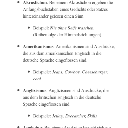
Akrostichon
: Bei einem Akrostichon ergeben die
Anfangsbuchstaben eines Gedichts oder Satzes
hintereinander gelesen einen Sinn.
Beispiel:
N
ie
o
hne
S
eife
w
aschen.
(Reihenfolge der Himmelsrichtungen)
Amerikanismus
: Amerikanismen sind Ausdrücke,
die aus dem amerikanischen Englisch in die
deutsche Sprache eingeflossen sind.
Beispiele:
Jeans, Cowboy, Cheeseburger,
cool
Anglizismus
: Anglizismen sind Ausdrücke, die
aus dem britischen Englisch in die deutsche
Sprache eingeflossen sind.
Beispiele:
Jetlag, Eyecatcher, Skills
Apokoinu
: Bei einem Apokoinu bezieht sich ein