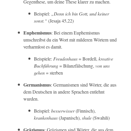
Gegenthese, um deine These klarer zu machen.
Beispiel:
„Denn ich bin Gott, und keiner
sonst.“
(Jesaja 45,22)
Euphemismus
: Bei einem Euphemismus
umschreibst du ein Wort mit milderen Wörtern und
verharmlost es damit.
Beispiele:
Freudenhaus
= Bordell,
kreative
Buchführung
= Bilanzfälschung,
von uns
gehen
= sterben
Germanismus
: Germanismen sind Wörter, die aus
dem Deutschen in andere Sprachen entlehnt
wurden.
Beispiel:
besserwisser
(Finnisch),
krankenhaus
(Japanisch),
shule
(Swahili)
Gräzismus
: Gräzismen sind Wörter, die aus dem