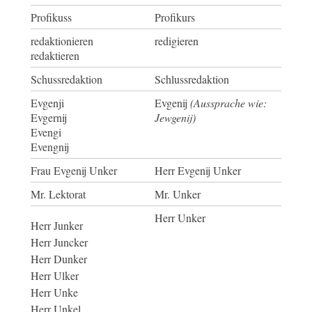
Profikuss
Profikurs
redaktionieren
redigieren
redaktieren
Schussredaktion
Schlussredaktion
Evgenji
Evgenij
(Aussprache wie:
Evgernij
Jewgenij)
Evengi
Evengnij
Frau Evgenij Unker
Herr Evgenij Unker
Mr. Lektorat
Mr. Unker
Herr Unker
Herr Junker
Herr Juncker
Herr Dunker
Herr Ulker
Herr Unke
Herr Unkel