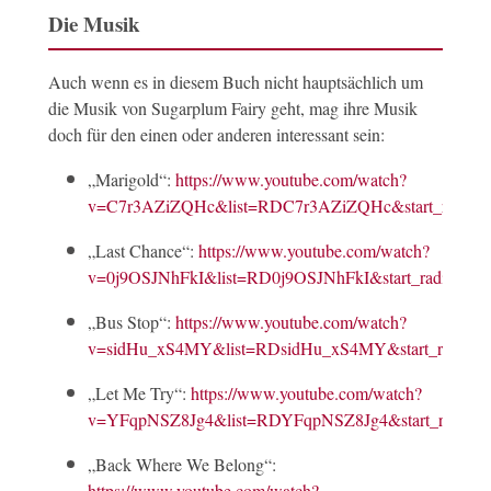
Die Musik
Auch wenn es in diesem Buch nicht hauptsächlich um
die Musik von Sugarplum Fairy geht, mag ihre Musik
doch für den einen oder anderen interessant sein:
„Marigold“:
https://www.youtube.com/watch?
v=C7r3AZiZQHc&list=RDC7r3AZiZQHc&start_radio=
„Last Chance“:
https://www.youtube.com/watch?
v=0j9OSJNhFkI&list=RD0j9OSJNhFkI&start_radio=1
„Bus Stop“:
https://www.youtube.com/watch?
v=sidHu_xS4MY&list=RDsidHu_xS4MY&start_radio=1
„Let Me Try“:
https://www.youtube.com/watch?
v=YFqpNSZ8Jg4&list=RDYFqpNSZ8Jg4&start_radio=
„Back Where We Belong“:
https://www.youtube.com/watch?